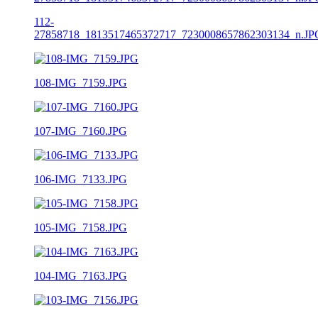
112-
27858718_1813517465372717_7230008657862303134_n.JP
108-IMG_7159.JPG
107-IMG_7160.JPG
106-IMG_7133.JPG
105-IMG_7158.JPG
104-IMG_7163.JPG