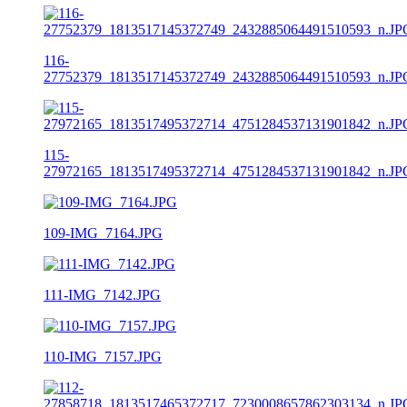
116-
27752379_1813517145372749_2432885064491510593_n.JP
115-
27972165_1813517495372714_4751284537131901842_n.JP
109-IMG_7164.JPG
111-IMG_7142.JPG
110-IMG_7157.JPG