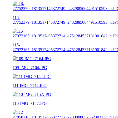
116-
27752379_1813517145372749_2432885064491510593_n.JP
115-
27972165_1813517495372714_4751284537131901842_n.JP
109-IMG_7164.JPG
111-IMG_7142.JPG
110-IMG_7157.JPG