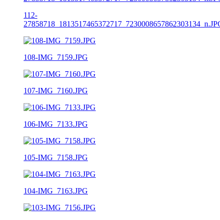
112-
27858718_1813517465372717_7230008657862303134_n.JP
108-IMG_7159.JPG
107-IMG_7160.JPG
106-IMG_7133.JPG
105-IMG_7158.JPG
104-IMG_7163.JPG