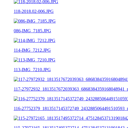
118-2018.02-006.JPG
086-IMG_7185.JPG
114-IMG_7212.JPG
113-IMG_7210.JPG
117-27972932_1813517672039363_6868384359168048941_
116-27752379_1813517145372749_2432885064491510593_
115-27972165_1813517495372714_4751284537131901842_