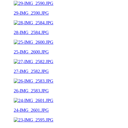
29-IMG_2590.JPG
28-IMG_2584.JPG
25-IMG_2600.JPG
27-IMG_2582.JPG
26-IMG_2583.JPG
24-IMG_2601.JPG