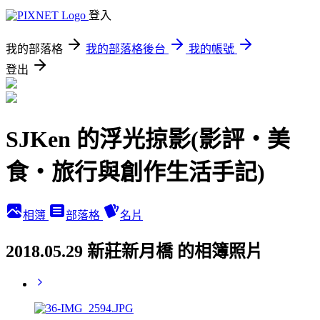
登入
我的部落格
我的部落格後台
我的帳號
登出
SJKen 的浮光掠影(影評‧美
食‧旅行與創作生活手記)
相簿
部落格
名片
2018.05.29 新莊新月橋 的相簿照片