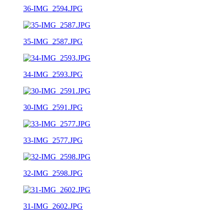
36-IMG_2594.JPG
35-IMG_2587.JPG
34-IMG_2593.JPG
30-IMG_2591.JPG
33-IMG_2577.JPG
32-IMG_2598.JPG
31-IMG_2602.JPG