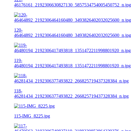
46176161_2192306630827130_5857534754005450752_n.jpg
120-
46464892_2192306464160480_3493826402032025600_n.jpg
119-
46480194_2192306417493818_1351472211998801920_n.jpg
118-
46281434_2192306377493822_266825719437328384_n.jpg
115-IMG_8225.jpg