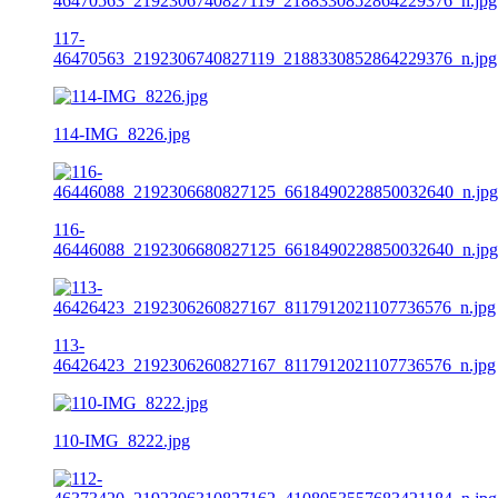
117-
46470563_2192306740827119_2188330852864229376_n.jpg
114-IMG_8226.jpg
116-
46446088_2192306680827125_6618490228850032640_n.jpg
113-
46426423_2192306260827167_8117912021107736576_n.jpg
110-IMG_8222.jpg