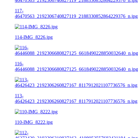
117-
46470563_2192306740827119_2188330852864229376_n.jpg
114-IMG_8226.jpg
116-
46446088_2192306680827125_6618490228850032640_n.jpg
113-
46426423_2192306260827167_8117912021107736576_n.jpg
110-IMG_8222.jpg