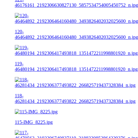
46176161_2192306630827130_5857534754005450752_n.jpg
120-
46464892_2192306464160480_3493826402032025600_n.jpg
119-
46480194_2192306417493818_1351472211998801920_n.jpg
118-
46281434_2192306377493822_266825719437328384_n.jpg
115-IMG_8225.jpg