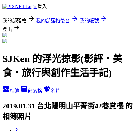
登入
我的部落格
我的部落格後台
我的帳號
登出
SJKen 的浮光掠影(影評‧美
食‧旅行與創作生活手記)
相簿
部落格
名片
2019.01.31 台北陽明山平菁街42巷賞櫻 的
相簿照片