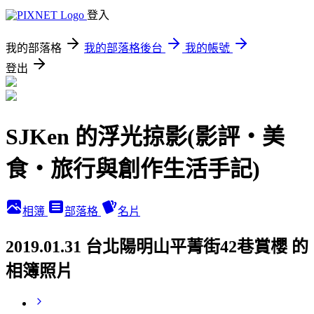
登入
我的部落格
我的部落格後台
我的帳號
登出
SJKen 的浮光掠影(影評‧美
食‧旅行與創作生活手記)
相簿
部落格
名片
2019.01.31 台北陽明山平菁街42巷賞櫻 的
相簿照片