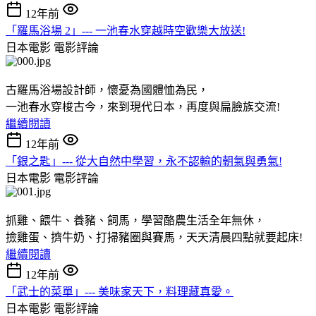
12年前
「羅馬浴場 2」--- 一池春水穿越時空歡樂大放送!
日本電影
電影評論
古羅馬浴場設計師，懷憂為國體恤為民，
一池春水穿梭古今，來到現代日本，再度與扁臉族交流!
繼續閱讀
12年前
「銀之匙」--- 從大自然中學習，永不認輸的朝氣與勇氣!
日本電影
電影評論
抓雞、餵牛、養豬、飼馬，學習酪農生活全年無休，
撿雞蛋、擠牛奶、打掃豬圈與賽馬，天天清晨四點就要起床!
繼續閱讀
12年前
「武士的菜單」--- 美味家天下，料理藏真愛。
日本電影
電影評論