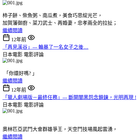
柿子餅、柴魚粥、南瓜煮，美食巧思綻光芒，
加賀藩御廚、菜刀武士、再婚妻，忠孝兩全的拉扯；
繼續閱讀
12年前
「再見溪谷」--- 輪暴了一名女子之後…
日本電影
電影評論
「你還好嗎? 」
繼續閱讀
12年前
「獵人劇場版－最終任務」--- 斷開闇黑怨念鎖鍊，光明再現 !
日本電影
電影評論
奧林匹亞武鬥大會群雄爭王，天空鬥技場風起雲湧，
繼續閱讀