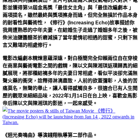
陳湘琪共同擔綱演出，全片可說是兩人演技氣場的大對決，電
影並獲得第58屆金馬獎「最佳女主角」與「最佳改編劇本 」
兩項提名，雖然最終與獎項擦身而過，但完全無損於作品本身
的耐看性與藝術性，
《修行》(Increasing Echo)
故事描述你
我周遭熟悉的中年夫妻，在結婚生子走過了婚姻多年之後，被
柴米油鹽醬醋茶折磨減損了當年
愛情初相遇的甜蜜
，只剩下無
言又難堪的相處修行。
電影
改編
劇本精煉意蘊深遠，對白極簡完全仰賴兩位自在穿梭
在商業與藝術電影之間的
戲精，
陳以文與陳湘琪返璞歸真的細
膩展現，將那種結褵多年的夫妻日常相處，看似平淡卻充滿無
聲火藥的衝突，
詮釋得淋漓盡致，人前的欲蓋彌彰，人後的苦
痛莫名，無聲的舉止，讓
人看得感觸良多，很適合已有人生閱
歷的觀眾來細細品味，2022年1月14日在台上映，喜歡
金馬影
帝后陳以文與陳湘琪的影迷，一起來感受
。
《迴光奏鳴曲》導演錢翔執導第二部作品。