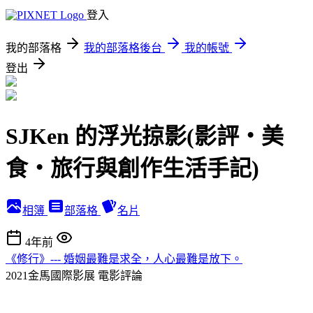
登入
我的部落格
我的部落格後台
我的帳號
登出
SJKen 的浮光掠影(影評‧美
食‧旅行與創作生活手記)
相簿
部落格
名片
4年前
《修行》--- 婚姻最難是求全，人心最難是放下。
2021金馬國際影展
電影評論