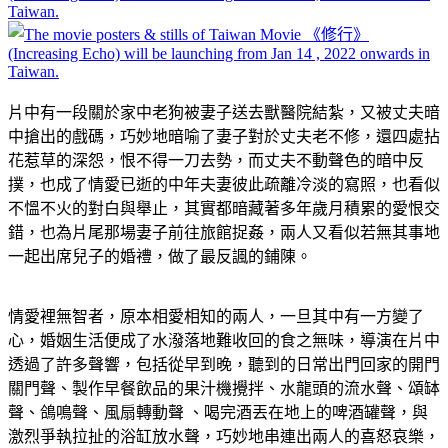
片中有一段關於家中老狗被妻子送去獸醫院結紮，又被丈夫暗
中搶出的戲碼，巧妙地暗喻了妻子對於丈夫老不修，還四處拈
花惹草的深怨，恨不得一刀去勢，而丈夫不動聲色的暗中反
撲，也成了情愛已逝的中年夫妻彼此疏離冷淡的寫照，也看似
不慍不火的對白與舉止，其實都暗藏著多年歲月積累的愛恨交
錯，也為片尾那場妻子前往旅館捉姦，兩人又看似若無其事地
一起出席兒子的婚禮，做了最反諷的鋪陳。
情愛裡無智者，原本相愛相知的兩人，一旦其中有一方變了
心，婚姻生活便成了水潑落地難收回的食之無味，導演在片中
透過了許多聲響，包括從早到晚，聽到的日常出門回家的開門
關門聲、製作早餐飲品的果汁機攪拌、水龍頭的流水聲、頌缽
聲、鴿鳴聲、風扇轉動聲 、喝完酒丟在地上的啤酒罐聲，與
激烈爭執拉扯的浴缸放水聲，巧妙地串連出兩人的喜怒哀樂，