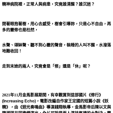
精神病院裡，正常人與病患，究竟誰清醒？誰沉迷？
閉著眼抱著樹，用心去感受，樹會引導妳，只是心不自由，再
多的靈修也是枉然，
水聲、頌缽聲、聽不到心靈的聲音，裝睡的人叫不醒，水潑落
地難收回！
走到末途的兩人，究竟會是「修」還是「休」呢？
2021年11月金馬影展期間，有幸觀賞到這部
國片
《修行》
(Increasing Echo)，電影
改編自作家王定國的短篇小說《妖
精》，由《迴光奏鳴曲》導演錢翔執導，金馬影帝后陳以文與