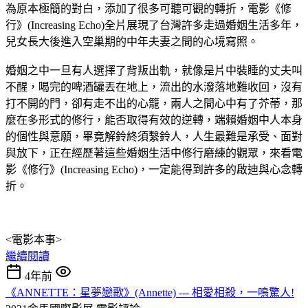
為原本極簡的對白，添加了很多可聽可觀的轉折，電影《修
行》(Increasing Echo)全片展現了台灣許多走過婚姻生活多年，
兒女長大後進入空巢期的中年夫妻之間的心境寫照。
婚姻之中一旦有人選擇了背叛出軌，就像是片中裝睡的丈夫叫
不醒，喝完的啤酒罐丟在地上，流出的水潑落地難收回，沒有
打不開的門，卻有走不出的心籠，兩人之間心中有了芥蒂，那
麼在多形式的修行，能否取得有效的逆轉，端賴婚姻中人本身
的個性與意願，畢竟解鈴終須繫鈴人，人生最難是承受、面對
與放下，正在經歷著這些婚姻生活中修行磨練的觀眾，來看電
影《修行》(Increasing Echo)，一定能得到許多的啟迪與心念轉
折。
<電影本事>
繼續閱讀
4年前
《ANNETTE：星夢戀歌》(Annette) --- 相愛相殺，一鳴驚人!