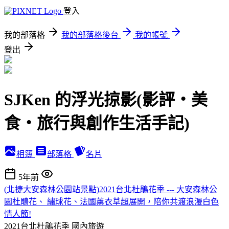
登入
我的部落格
我的部落格後台
我的帳號
登出
SJKen 的浮光掠影(影評‧美
食‧旅行與創作生活手記)
相簿
部落格
名片
5年前
(北捷大安森林公園站景點)2021台北杜鵑花季 --- 大安森林公
園杜鵑花、 繡球花、法國薰衣草超展開，陪你共渡浪漫白色
情人節!
2021台北杜鵑花季
國內旅遊