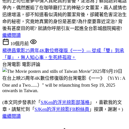
他的上司也是夢中情人真紀真約會後，淀治為了躲雨跑到電話
亭內，偶然邂逅了在咖啡廳打工的神秘少女蕾潔，兩人感情也
迅速增溫，卻不知道看似清純的蕾潔背後，卻藏著危害淀治生
命的秘密，究竟她真實的身份是甚麼?為什麼要靠近淀治? 背
後有甚麼目的呢? 就請你呼朋引友一起進全台影城戲院揭密!
繼續閱讀
10個月前
楊德昌電影25周年4K數位修復版《一一》--- 從成「雙」到承
「單」，無人知心事，生死終孤寂。
台灣電影
電影評論
(本文同步發表於「
SJKen的浮光掠影部落格
」，喜歡我的文
章，請幫忙到「
SJKen的浮光掠影FB粉絲頁
」按讚，謝謝。)
繼續閱讀