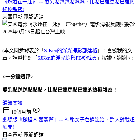
《永遠在一起》 --- 愛到黏趴趴黏黐黐，比黏巴達更黏巴達的
終極親密!
美國電影
電影評論
(本文同步發表於「
SJKen的浮光掠影部落格
」，喜歡我的文
章，請幫忙到「
SJKen的浮光掠影FB粉絲頁
」按讚，謝謝。)
<一分鐘短評>
愛到黏趴趴黏黏
黏，比黏巴達更黏巴達的終極親密！
繼續閱讀
10個月前
劇場版『鏈鋸人 蕾潔篇』--- 神秘女子色誘淀治，驚人對戰超
展開!
日本電影
電影評論