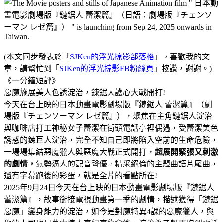
(本文同步發表於「
SJKen的浮光掠影部落格
」，喜歡我的文
章，請幫忙到「
SJKen的浮光掠影FB粉絲頁
」按讚，謝謝。)
《一分鐘短評》
惡魔施展美人色誘淀治，鍊鋸人護心大戰開打!
今天在台上映的日本動畫電影劇場版『鏈鋸人 蕾潔篇』（劇
場版『チェンソーマン レゼ篇』），聚焦在主角鏈鋸人淀治
與咖啡店打工神秘女子蕾潔在街頭電話亭裡偶遇，受蕾潔美色
誘惑的鍊巨人淀治，完全不知自己即將陷入空前的生命危險，
一場場集結惡魔獵人與惡魔大戰正式開打，
超展開緊張又刺激
的劇情，
氣勢逼人的配音聲優，精采絕倫的主題曲語片尾曲，
還有字幕跑後的彩蛋，就是全片的看點所在!
2025年9月24日今天在台上映的日本動畫電影劇場版『鏈鋸人
蕾潔篇』，故事銜接電視動畫第一季的劇情，描述獲得「鏈鋸
惡魔」變身能力的淀治，如今是對魔特異4課的惡魔獵人，與