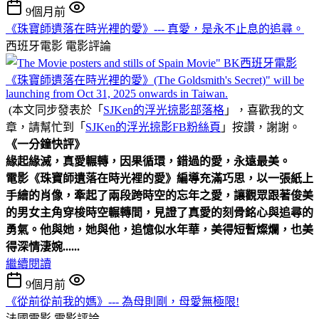
9個月前
《珠寶師遺落在時光裡的愛》--- 真愛，是永不止息的追尋。
西班牙電影
電影評論
(本文同步發表於「
SJKen的浮光掠影部落格
」，喜歡我的文
章，請幫忙到「
SJKen的浮光掠影FB粉絲頁
」按讚，謝謝。
《一分鐘快評》
緣起緣滅，真愛輾轉，因果循環，錯過的愛，永遠最美。
電影《珠寶師遺落在時光裡的愛》編導充滿巧思，以一張紙上
手繪的肖像，牽起了兩段跨時空的忘年之愛，讓觀眾跟著俊美
的男女主角穿梭時空輾轉間，見證了真愛的刻骨銘心與追尋的
勇氣。
他與她，她與他，追憶似水年華，美得短暫燦爛，也美
得深情淒婉......
繼續閱讀
9個月前
《從前從前我的媽》--- 為母則剛，母愛無極限!
法國電影
電影評論