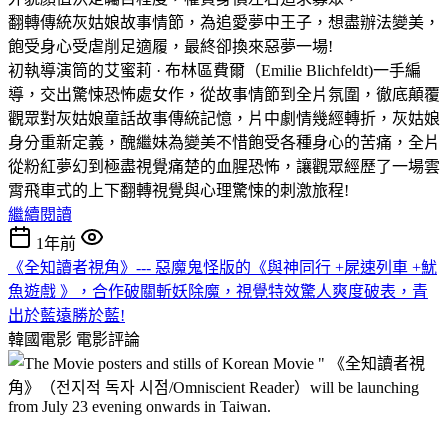
翻轉傳統灰姑娘故事情節，為追愛夢中王子，想盡辦法變美，
飽受身心受虐削足適履，最終卻換來惡夢一場!
初執導演筒的艾蜜莉 · 布林區費爾（Emilie Blichfeldt)一手編
導，交出驚悚恐怖處女作，從故事情節到全片氛圍，徹底顛覆
觀眾對灰姑娘童話故事傳統記憶，片中劇情幾經轉折，灰姑娘
身分重新定義，醜繼妹為變美不惜飽受各種身心的苦痛，全片
從粉紅夢幻到極盡視覺痛楚的血腥恐怖，讓觀眾經歷了一場雲
霄飛車式的上下翻轉視覺與心理驚悚的刺激旅程!
繼續閱讀
1年前
《全知讀者視角》--- 惡魔鬼怪版的《與神同行 +屍速列車 +魷
魚遊戲 》，合作破關斬妖除魔，視覺特效驚人爽度破表，青
出於藍遠勝於藍!
韓國電影
電影評論