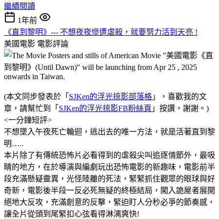
繼續閱讀
1年前
《直到黎明》--- 不想夜夜慘遭虐殺，就要努力活到天亮 !
美國電影
電影評論
(本文同步發表於「
SJKen的浮光掠影部落格
」，喜歡我的文
章，請幫忙到「
SJKen的浮光掠影FB粉絲頁
」按讚，謝謝。)
<一分鐘短評>
不想墜入午夜死亡輪迴，逃出去的唯一方法，就是活著直到黎
明…..
本片除了有傳統恐怖片必看得到的虐殺尖叫追逐情節外，最吸
睛的地方，在於導演與編劇玩出恐怖電影的新趣味，電影前半
段充滿懸疑靈異，光怪陸離的死法，緊緊抓住觀眾的眼球與好
奇新，電影後半段一反必死無疑的終極結局，闖入詭屋者展開
絕地大反攻，充滿創意的反擊，緊迫盯人分秒必爭的節奏感，
讓全片從頭到尾緊扣心弦看得淋漓爽快!