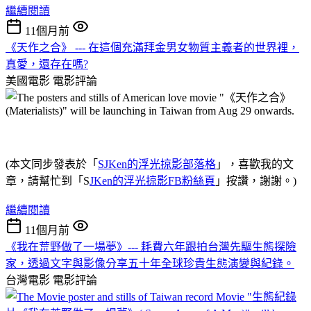
繼續閱讀
11個月前
《天作之合》 --- 在這個充滿拜金男女物質主義者的世界裡，
真愛，還存在嗎?
美國電影
電影評論
(本文同步發表於「
SJKen的浮光掠影部落格
」，喜歡我的文
章，請幫忙到「S
JKen的浮光掠影FB粉絲頁
」按讚，謝謝。)
繼續閱讀
11個月前
《我在荒野做了一場夢》--- 耗費六年跟拍台灣先驅生態探險
家，透過文字與影像分享五十年全球珍貴生態演變與紀錄。
台灣電影
電影評論