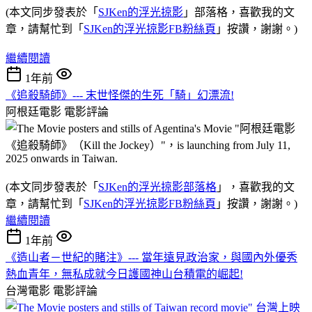
(本文同步發表於「
SJKen的浮光掠影
」部落格，喜歡我的文
章，請幫忙到「
SJKen的浮光掠影FB粉絲頁
」按讚，謝謝。)
繼續閱讀
1年前
《追殺騎師》--- 末世怪傑的生死「騎」幻漂流!
阿根廷電影
電影評論
(本文同步發表於「
SJKen的浮光掠影部落格
」，喜歡我的文
章，請幫忙到「
SJKen的浮光掠影FB粉絲頁
」按讚，謝謝。)
繼續閱讀
1年前
《造山者－世紀的賭注》--- 當年遠見政治家，與國內外優秀
熱血青年，無私成就今日護國神山台積電的崛起!
台灣電影
電影評論