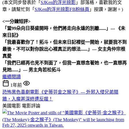
(本文同步發表於「
SJKen的浮光掠影
」部落格，喜歡我的文
章，請幫忙到「
SJKen的浮光掠影FB粉絲頁
」按讚，謝謝。)
<一分鐘短評>
「當99朵向日葵盛開時，他們將走向永遠的別離......」--- 《未
來日記》
「我最喜歡你了！拓斗，但未來日記裡從一開始，就要我不到
最後，不可以對你說出心裡真正的想法......」--- 女主角仲宗根
真愛
「我們已經再也見不到面了，但我一直想念著她，也一直想再
見她......」--- 男主角若松拓斗
繼續閱讀
1年前
恐怖黑色喜劇電影《史蒂芬金之猴子》--- 外邪入侵兄弟鬩
牆，入魔甚深終遭反噬！
美國電影
電影評論