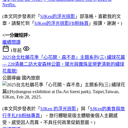
(本文同步發表於「
SJKen的浮光掠影
」部落格，喜歡我的文
章，請幫忙到「
SJKen的浮光掠影FB粉絲頁
」按讚，謝謝。)
<一分鐘短評>
繼續閱讀
1年前
2025台北杜鵑花季「心花開、森不息」主題系列(三) 繡球花篇
--- 228清晨二訪大安森林公園，陽光與露珠呈現更清新的繡球
花風貌!
公園尋幽
國內旅遊
(本文同步發表於「
SJKen 的浮光掠影
」與「
SJKen的美食與旅
行手扎FB粉絲專頁
」，旅行體驗是版主體驗後個人主觀感
受，感受因人而異，不具任何商業促銷意圖。)