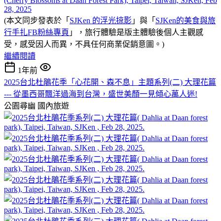
(本文同步發表於「
SJKen 的浮光掠影
」與「
SJKen的美食與旅
行手扎FB粉絲專頁
」，旅行體驗是版主體驗後個人主觀感
受，感受因人而異，不具任何商業促銷意圖。)
繼續閱讀
1年前
2025台北杜鵑花季「心花開、森不息」主題系列(二) 大理花篇
--- 從墨西哥飄洋過海到台灣，盛世美顏一見傾心萬人迷!
公園尋幽
國內旅遊