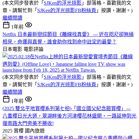
(本文同步發表於「
SJKen的浮光掠影
」部落格，喜歡我的文
章，請幫忙到「
SJKen的浮光掠影FB粉絲頁
」按讚，謝謝。)
繼續閱讀
1年前
Netflix 日本最新戀綜節目《離線找真愛》 --- 近在咫尺卻無緣
相見，命運與直覺，誰會助你找到命中註定的最愛？
日本電影
電影評論
(本文同步發表於「
SJKen的浮光掠影
」部落格，喜歡我的文
章，請幫忙到「
SJKen的浮光掠影FB粉絲頁
」按讚，謝謝。)
繼續閱讀
1年前
(2025 雙北平地賞櫻系列第七拍)「國立國父紀念館賞櫻」---
八重櫻日光大道，翠湖畔後方河津櫻花林盛開，一路延伸到光
復南路大門旁美不勝收!
2025 賞櫻
國內旅遊