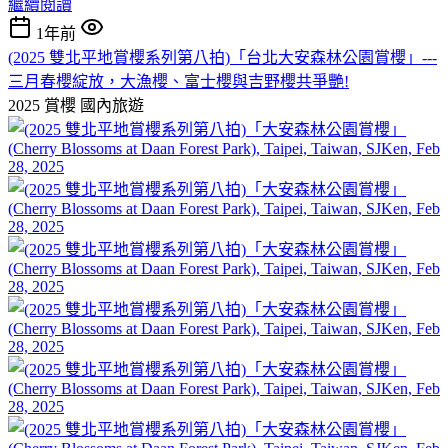
繼續閱讀
1年前
(2025 雙北平地賞櫻系列第八拍)「台北大安森林公園賞櫻」---
三月春櫻綻放，大漁櫻、富士櫻與吉野櫻共爭艷!
2025 賞櫻
國內旅遊