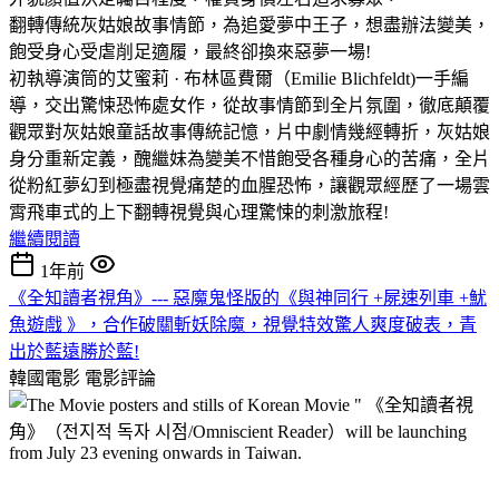
翻轉傳統灰姑娘故事情節，為追愛夢中王子，想盡辦法變美，
飽受身心受虐削足適履，最終卻換來惡夢一場!
初執導演筒的艾蜜莉 · 布林區費爾（Emilie Blichfeldt)一手編
導，交出驚悚恐怖處女作，從故事情節到全片氛圍，徹底顛覆
觀眾對灰姑娘童話故事傳統記憶，片中劇情幾經轉折，灰姑娘
身分重新定義，醜繼妹為變美不惜飽受各種身心的苦痛，全片
從粉紅夢幻到極盡視覺痛楚的血腥恐怖，讓觀眾經歷了一場雲
霄飛車式的上下翻轉視覺與心理驚悚的刺激旅程!
繼續閱讀
1年前
《全知讀者視角》--- 惡魔鬼怪版的《與神同行 +屍速列車 +魷
魚遊戲 》，合作破關斬妖除魔，視覺特效驚人爽度破表，青
出於藍遠勝於藍!
韓國電影
電影評論