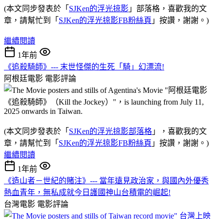
(本文同步發表於「
SJKen的浮光掠影
」部落格，喜歡我的文
章，請幫忙到「
SJKen的浮光掠影FB粉絲頁
」按讚，謝謝。)
繼續閱讀
1年前
《追殺騎師》--- 末世怪傑的生死「騎」幻漂流!
阿根廷電影
電影評論
(本文同步發表於「
SJKen的浮光掠影部落格
」，喜歡我的文
章，請幫忙到「
SJKen的浮光掠影FB粉絲頁
」按讚，謝謝。)
繼續閱讀
1年前
《造山者－世紀的賭注》--- 當年遠見政治家，與國內外優秀
熱血青年，無私成就今日護國神山台積電的崛起!
台灣電影
電影評論