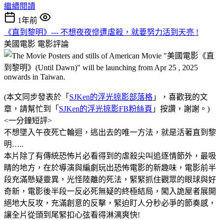
繼續閱讀
1年前
《直到黎明》--- 不想夜夜慘遭虐殺，就要努力活到天亮 !
美國電影
電影評論
(本文同步發表於「
SJKen的浮光掠影部落格
」，喜歡我的文
章，請幫忙到「
SJKen的浮光掠影FB粉絲頁
」按讚，謝謝。)
<一分鐘短評>
不想墜入午夜死亡輪迴，逃出去的唯一方法，就是活著直到黎
明…..
本片除了有傳統恐怖片必看得到的虐殺尖叫追逐情節外，最吸
睛的地方，在於導演與編劇玩出恐怖電影的新趣味，電影前半
段充滿懸疑靈異，光怪陸離的死法，緊緊抓住觀眾的眼球與好
奇新，電影後半段一反必死無疑的終極結局，闖入詭屋者展開
絕地大反攻，充滿創意的反擊，緊迫盯人分秒必爭的節奏感，
讓全片從頭到尾緊扣心弦看得淋漓爽快!