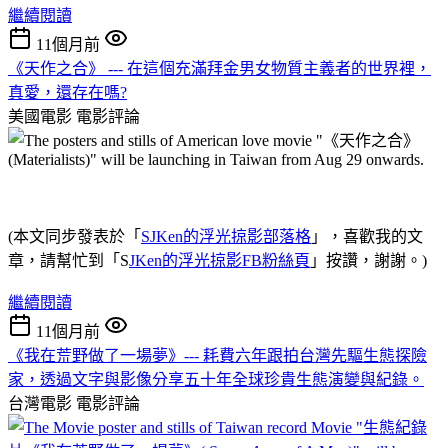
繼續閱讀
11個月前
《天作之合》 --- 在這個充滿拜金男女物質主義者的世界裡，
真愛，還存在嗎?
美國電影
電影評論
(本文同步發表於「
SJKen的浮光掠影部落格
」，喜歡我的文
章，請幫忙到「S
JKen的浮光掠影FB粉絲頁
」按讚，謝謝。)
繼續閱讀
11個月前
《我在荒野做了一場夢》--- 耗費六年跟拍台灣先驅生態探險
家，透過文字與影像分享五十年全球珍貴生態演變與紀錄。
台灣電影
電影評論