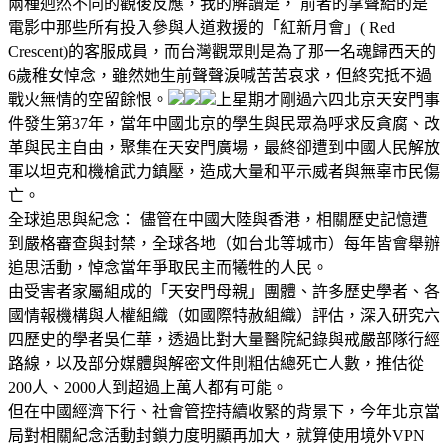
兩種迥然不同的觀後反應，我的解讀是， 前者的掌聲給的是
電影中那些所有投入參與人道救援的「紅新月會」( Red
Crescent)的客服成員，而台灣觀眾則是為了那一名魂歸西天的
6歲稚女悼念，雖然她生前聲聲淚喊苦苦哀求，但終究抵不過
戰火無情的空留餘恨。
上星期才剛過六四北京天安門事
件發生第37年，當年中國北京的學生與民眾為呼求反貪腐、改
革與民主自由，聚集在天安門廣場，最終卻遭到中國人民解放
軍以坦克和機槍武力鎮壓，造成大量和平示威者與無辜市民傷
亡。
全球追思與紀念： 儘管在中國大陸與香港，相關歷史記憶遭
到嚴格審查與封禁，全球各地（如台北等城市）每年皆會舉辦
追思活動，悼念當年爭取民主而犧牲的人民。
由受害者家屬組成的「天安門母親」團體、許多歷史學者、各
國情報機構與人權組織（如國際特赦組織）評估，深入研究六
四歷史的學者吳仁華，透過比對大量醫院紀錄與戒嚴部隊行經
路線，以及部分媒體與解密文件則粗估總死亡人數，推估從
200人、2000人到超過上萬人都有可能。
但在中國經濟下行、社會管控持續收緊的背景下，今年北京當
局對相關紀念活動封鎖力度明顯再加大，就算使用境外VPN