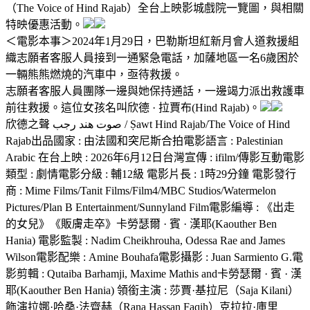
（The Voice of Hind Rajab）全台上映影城戲院一覽圖，與相關
特映優惠活動。
＜電影本事＞2024年1月29日，巴勒斯坦紅新月會人道救援組
織志願者客服人員接到一通緊急電話，加薩地區一名6歲困於
一輛熊熊燃燒的汽車中，亟待救援。
志願者客服人員團隊一邊與她保持通話，一邊竭力派出救護車
前往救援。這位女孩名叫欣德 · 拉賈布(Hind Rajab)。
欣德之聲 صوت هند رجب / Ṣawt Hind Rajab/The Voice of Hind
Rajab出品國家 : 由法國和突尼斯合拍電影語言 : Palestinian
Arabic 在台上映 : 2026年6月12日台灣宣傳 : ifilm/傳影互動電影
類型 : 劇情電影分級 : 輔12級 電影片長 : 1時29分鐘 電影發行
商 : Mime Films/Tanit Films/Film4/MBC Studios/Watermelon
Pictures/Plan B Entertainment/Sunnyland Film電影編導 : 《出走
的女兒》《販膚走卒》卡勞瑟爾 · 賓 · 漢耶(Kaouther Ben
Hania) 電影監製 : Nadim Cheikhrouha, Odessa Rae and James
Wilson電影配樂 : Amine Bouhafa電影攝影 : Juan Sarmiento G.電
影剪輯 : Qutaiba Barhamji, Maxime Mathis and卡勞瑟爾 · 賓 · 漢
耶(Kaouther Ben Hania) 領銜主演 : 莎賈·基拉尼（Saja Kilani）
飾演拉娜·哈桑·法齊赫（Rana Hassan Faqih）克拉拉·庫里