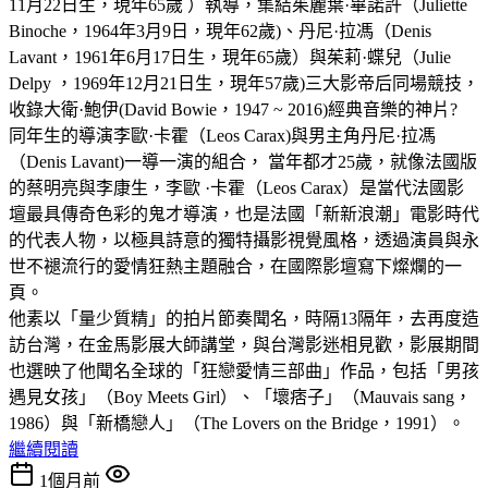
11月22日生，現年65歲 ）執導，集結茱麗葉·畢諾許（Juliette
Binoche，1964年3月9日，現年62歲)、丹尼·拉馮（Denis
Lavant，1961年6月17日生，現年65歲）與茱莉·蝶兒（Julie
Delpy ，1969年12月21日生，現年57歲)三大影帝后同場競技，
收錄大衛·鮑伊(David Bowie，1947 ~ 2016)經典音樂的神片?
同年生的導演李歐·卡霍（Leos Carax)與男主角丹尼·拉馮
（Denis Lavant)一導一演的組合， 當年都才25歲，就像法國版
的蔡明亮與李康生，李歐 ·卡霍（Leos Carax）是當代法國影
壇最具傳奇色彩的鬼才導演，也是法國「新新浪潮」電影時代
的代表人物，以極具詩意的獨特攝影視覺風格，透過演員與永
世不褪流行的愛情狂熱主題融合，在國際影壇寫下燦爛的一
頁。
他素以「量少質精」的拍片節奏聞名，時隔13隔年，去再度造
訪台灣，在金馬影展大師講堂，與台灣影迷相見歡，影展期間
也選映了他聞名全球的「狂戀愛情三部曲」作品，包括「男孩
遇見女孩」（Boy Meets Girl）、「壞痞子」（Mauvais sang，
1986）與「新橋戀人」（The Lovers on the Bridge，1991）。
繼續閱讀
1個月前