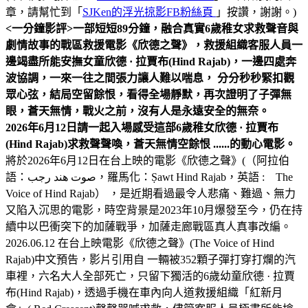
章，請幫忙到「
SJKen的浮光掠影FB粉絲頁
」按讚，謝謝。)
<一分鐘影評>
一部短短89分鐘，融合真實6歲稚女求救聲音與
劇情故事的戰區救援電影《欣德之聲》，救援組織客服人員一
邊竭盡所能安撫女童欣德 · 拉賈布(Hind Rajab)，一邊四處奔
波協調，一來一往之間張力讓人難以喘息， 分分秒秒緊扣觀
眾心弦，結局空留餘恨，看得全場靜默，再次證明了子彈無
眼，蒼天無情，戰火之前，沒有人是永遠安全的無奈。
2026年6月12日請一起入場感受這部6歲稚女欣德 · 拉賈布
(Hind Rajab)求救聲聲喚，蒼天無情空餘恨 ......的動心電影。
將於2026年6月12日在台上映的電影《欣德之聲》(（阿拉伯
語：صوت هند رجب，羅馬化：Ṣawt Hind Rajab，英語 : The
Voice of Hind Rajab） ，是近期看過最令人悲痛、難過、無力
又陷入沉思的電影，時空背景是2023年10月爆發至今，仍在持
續中以巴衝突下的加薩戰爭，加薩走廊戰區真人真事改編。
2026.06.12 在台上映電影《欣德之聲》(The Voice of Hind
Rajab)中文預告，影片引用自 一輛被352顆子彈打穿打爛的汽
車裡，六名大人全部死亡，只留下獨活的6歲幼童欣德 · 拉賈
布(Hind Rajab)，透過手機在車內向人道救援組織「紅新月