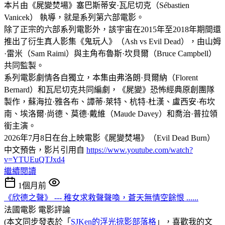
本片由《屍變焚場》塞巴斯蒂安·瓦尼切克（Sébastien
Vanicek） 執導，就是系列第六部電影。
除了正宗的六部系列電影外，該宇宙在2015年至2018年期間還
推出了衍生真人影集《鬼玩人》（Ash vs Evil Dead），由山姆
·雷米（Sam Raimi）與主角布魯斯·坎貝爾（Bruce Campbell）
共同監製。
系列電影劇情各自獨立，本集由弗洛朗·貝爾納（Florent
Bernard）和瓦尼切克共同編劇，《屍變》恐怖經典原創團隊
製作，蘇海拉·雅各布、譚蒂·萊特、杭特·杜漢、盧西安·布坎
南、埃洛爾·尚德、莫德·戴維（Maude Davey）和喬治·普拉領
銜主演。
2026年7月8日在台上映電影《屍變焚場》（Evil Dead Burn）
中文預告，影片引用自
https://www.youtube.com/watch?
v=YTUEuQTJxd4
繼續閱讀
1個月前
《欣德之聲》 --- 稚女求救聲聲喚，蒼天無情空餘恨 ......
法國電影
電影評論
(本文同步發表於「
SJKen的浮光掠影部落格
」，喜歡我的文