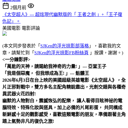
2個月前
《太空超人》--- 超炫現代幽默版的「 王者之劍 」+「王子復
仇記」。
美國電影
電影評論
(本文同步發表於「
SJKen的浮光掠影部落格
」，喜歡我的文
章，請幫忙到「
SJKen的浮光掠影FB粉絲頁
」按讚，謝謝。)
<一分鐘影評>
「萬能的天神，請賜給我神奇的力量! 」--- 亞當王子
「我是個惡魔， 但我想成為王! 」--- 骷髏王
2026年6月3日在台上映的美國超級英雄電影《太空超人》，全
片正邪對戰中，雙方多名主配角精銳盡出，光劍交錯與各種奇
異武器火花四射!
幽默的人物對白，震撼恢弘的配樂， 讓人看得目眩神祕的電
腦特效、特殊化妝與道具，加上必備的片尾彩蛋， 共同構成
新鮮感十足的觀影感受，喜歡這類電影的朋友，準備跟著主角
踏上氣勢非凡的復仇之旅!