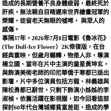
造成的長期營養不良身體疲弱，最終死於
肝疾，無法親自目睹遲來世界繪畫冠軍的
榮耀，徒留老天無眼的噓唏， 與眾人的
感傷。
事隔37年，2026年7月8日電影《魯冰花》
(The Dull-Ice Flower）2K修復版，在台
經典重映，但歲月輾轉，物是人非，導演
楊立國、當年在片中主演的童星黃坤玄，
與飾演美術老師的印尼華僑于寒都已退出
影壇，片中多位演員包括方龍、林義雄與
陳松勇都已辭世，只剩下飾演小姊姊的李
淑楨，依舊活躍在影視圈，如今回看這部
探討60年代台灣城鄉貧富差距，造成的學