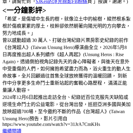
章，請幫忙到「
SJKen的浮光掠影FB粉絲
頁 」按讚，謝謝。)
<一分鐘影評>
「希望，是傷墟中生長的樹，就像泣土中的榆樹，縱然根系紮
根於傷痕累累的厚土，枝幹卻依然朝著向陽光明的方向攀去，
努力地成長。」
曾以感動超過 30 萬人、打破台灣紀錄片票房影史紀錄的前作
《台灣超人》(Taiwan Unsung Hero)導演曲全立，2026年5月8
日再度推出超人系列續作《超人再起》(Unsung Heros : Rise
Again)，透過側拍視角記錄先天的身心障礙者，與後天在意外
中受重傷的人們，如何擁抱希望盡力而為，浴火重生的動人生
命故事，全片回顧過往首集全球放映獲得的溫暖回饋， 到新
作中分享更多生命鬥士重新站起的奮戰心路歷程， 滿滿正能
量讓人動容。
2024年12月6日起推出走訪全台、紀錄近百位克服先天缺陷或
逆境生命鬥士的公益電影，從台灣出發，巡迴亞洲多國與美加
放映超過700場，至今邀約不斷的作品《台灣超人》(Taiwan
Unsung Hero)預告，影片引用自
https://www.youtube.com/watch?v=31JrA7CmKHs
繼續閱讀