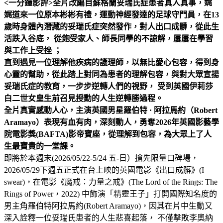
<一分鐘影評>
全片改編自蘇格蘭妥瑞氏症患者真人真事，娓
娓道來一位原本彬彬有禮，運動神經發達的足球守門員，在13
歲時身體內潛藏的妥瑞氏症突然發作，對人出口成髒，從此生
活跌入谷底， 從飽受家人、師長同學的不諒解，屢屢在學習
與工作上受挫 ；
直到遇見一位理解他疾病的護理師，以無比愛心包容，得到身
心靈的幫助，從此踏上對同為患者的理解包容，與對大眾宣揚
妥瑞氏症的教育，一步步逆轉人們的視野， 受到英國伊莉莎
白二世女皇生前召見授勳的人生逆轉勝過程。
全片真實感動人心，主演英國男星羅伯特 · 阿拉馬約（Robert
Aramayo）表現有血有肉，深刻動人，勇奪2026年英國影藝學
院電影獎(BAFTA)影帝寶座，從理解到包容，為大眾上了人
生最寶貴的一堂課。
即將於本週末(2026/05/22-5/24 五-日）搶先限量口碑場，
2026/05/29下週五正式在台上映的英國電影《出口成髒》(I
swear)，在電影《魔戒：力量之戒》(The Lord of the Rings: The
Rings of Power，2022) 中飾演「精靈王子」打開國際知名度的
男主角羅伯特阿拉馬約(Robert Aramayo)，因其在片中生動又
深入詮釋一位妥瑞氏患者的人生悲喜起落， 不僅擊敗李奧納