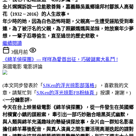
全片娓娓訴說一位能歌善舞，嘉義縣吳鳯鄉達邦村鄒族人高菊
花（1932 ~ 2016）的人生故事。
年少時的她，因為白色恐怖時期，父親高一生遭受誣陷受到牽
連，為了被汙名的父親，為了照顧媽媽與弟妹，她放棄年少夢
想，一輩子忍辱偷生，直至過世的歷史悲歌。
繼續閱讀
3個月前
《綿羊偵探團》--- 咩咩為愛首出征，巧破謎案大亂鬥 !
英國電影
電影評論
(本文同步發表於「
SJKen的浮光掠影部落格
」，喜歡我的文
章，請幫忙到「
SJKen的浮光掠影FB粉絲頁
」按讚，謝謝。)
<一分鐘影評>
今天在台上映普級電影《綿羊偵探團》，從一件發生在英國鄉
村樸實小鎮的謀殺案， 牽引出一部巧妙融合暗黑英式幽默，
與人類與綿羊充滿趣味的懸疑偵探故事，全片由一群知名影星
擔任綿羊幕後配音，與真人演員之間生靈活現高潮迭起的諜對