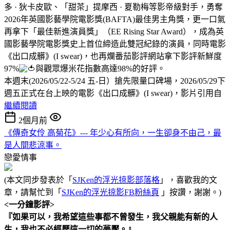
多 · 狄卡皮歐、「甜茶」提摩西 · 夏勒梅等影帝級對手，勇奪
2026年英國影藝學院電影獎(BAFTA)最佳男主角獎，更一口氣
再拿下「最佳新進演員獎」（EE Rising Star Award），成為英
國影藝學院電影獎史上首位締造此雙冠紀錄的演員，同時電影
《出口成髒》(I swear)，也再爛番茄影評網站拿下影評新鮮度
97%
與觀眾爆米花指數高達98%的好評。
本週末(2026/05/22-5/24 五-日）搶先限量口碑場，2026/05/29下
週五正式在台上映的電影《出口成髒》(I swear)，影片引用自
繼續閱讀
2個月前
《傳奇女伶 高菊花》--- 年少心有所向，一生卻身不由己，最
是人間悲涼事。
戀愛情事
(本文同步發表於「
SJKen的浮光掠影部落格
」，喜歡我的文
章，請幫忙到「
SJKen的浮光掠影FB粉絲頁
」按讚，謝謝。)
<一分鐘影評>
『如果可以，我希望這些事都不曾發生，我父親能有新的人
生，我也不必經歷這一切的夢魘。』