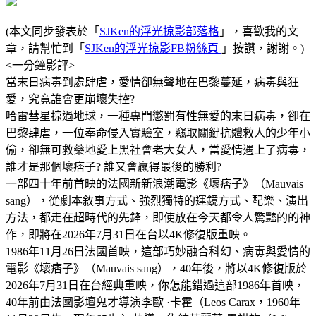
(本文同步發表於「
SJKen的浮光掠影部落格
」，喜歡我的文
章，請幫忙到「
SJKen的浮光掠影FB粉絲頁
」按讚，謝謝。)
<一分鐘影評>
當末日病毒到處肆虐，愛情卻無聲地在巴黎蔓延，病毒與狂
愛，究竟誰會更崩壞失控?
哈雷彗星掠過地球，一種專門懲罰有性無愛的末日病毒，卻在
巴黎肆虐，一位奉命侵入實驗室，竊取關鍵抗體救人的少年小
偷，卻無可救藥地愛上黑社會老大女人，當愛情遇上了病毒，
誰才是那個壞痞子? 誰又會贏得最後的勝利?
一部四十年前首映的法國新新浪潮電影《壞痞子》（Mauvais
sang），從劇本敘事方式、強烈獨特的運鏡方式、配樂、演出
方法，都走在超時代的先鋒，即使放在今天都令人驚豔的的神
作，即將在2026年7月31日在台以4K修復版重映。
1986年11月26日法國首映，這部巧妙融合科幻、病毒與愛情的
電影《壞痞子》（Mauvais sang），40年後，將以4K修復版於
2026年7月31日在台經典重映，你怎能錯過這部1986年首映，
40年前由法國影壇鬼才導演李歐 ·卡霍（Leos Carax，1960年