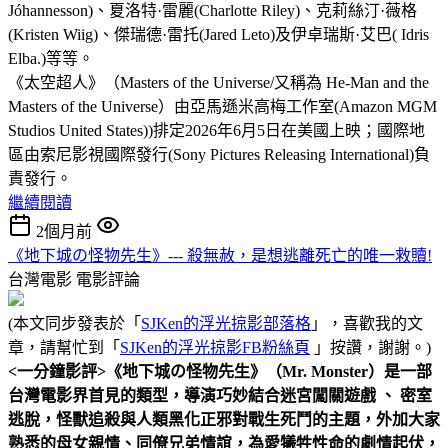
Jóhannesson)、夏洛特·雷麗(Charlotte Riley)、克莉絲汀·薇格
(Kristen Wiig)、傑瑞德·雷托(Jared Leto)及伊卓瑞斯·艾巴( Idris
Elba.)等等。
《太空超人》（Masters of the Universe/又稱為 He-Man and the
Masters of the Universe）由亞馬遜米高梅工作室(Amazon MGM
Studios United States))排定2026年6月5日在美國上映；國際地
區由索尼影視國際發行(Sony Pictures Releasing International)負
責發行。
繼續閱讀
2個月前
《地下城の怪物先生》--- 殺無赦，是想逃離死亡的唯一救贖!
台灣電影
電影評論
(本文同步發表於「
SJKen的浮光掠影部落格
」，喜歡我的文
章，請幫忙到「
SJKen的浮光掠影FB粉絲頁
」按讚，謝謝。)
<一分鐘影評>
《地下城の怪物先生》（Mr. Monster）是一部
台灣電影界首見的類型，導演巧妙結合迷宮闖關遊戲 、 密室
逃脫，怪獸追殺與人類黑化正邪對戰生死鬥的主題，外加大家
熟悉的母女親情、同僚兄弟情誼，為愛犧牲性命的劇情起伏，