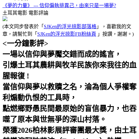
《夢的力量》 --- 信仰偏執排異己，由來只是一場夢?
土耳其電影
電影評論
(本文同步發表於「
SJKen的浮光掠影部落格
」，喜歡我的文
章，請幫忙到「
SJKen的浮光掠影FB粉絲頁
」按讚，謝謝。)
<一分鐘影評>
一場以信仰與夢魘交錯而成的謠言，
引爆土耳其農耕與牧羊民族你來我往的血
腥報復 !
當信仰與夢以救贖之名，淪為個人爭權奪
利煽動仇恨的工具時，
點燃鄉野愚民間最原始的盲信暴力，也吞
噬了原本與世無爭的深山村落。
榮獲2026柏林影展評審團最大獎，由土耳