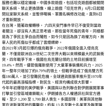
服務也難以穩定連線，中國多款遊戲，包括坦克遊戲都被關閉
聊天系統、禁止更換頭像，線上遊戲「坦克世界」6月2日起關
閉玩家聊天系統，並暫停暱稱、軍團名稱修改功能，直到6日
才重新開放。
在台灣，隨著政權轉移， 六四天安門事件早已不復受到當政
者關注，卻沒有人真正思考過，那些當年死傷的青年，同樣都
是為了爭民主爭自由而犧牲，如今只是因為換了政權方向，無
辜人民的死傷似乎都成了雲煙縹緲。
自2021年3月起引爆的俄烏戰爭，2022年俄國全面入侵烏克
蘭，不僅是歐洲自20世紀二次世界大戰以來規模最大的武裝衝
突，四年戰爭下來，俄國在烏克蘭佔領的土地目前擴增至
19.4%。然而，儘管俄羅斯使用了大量軍事裝備和兵力，2025
年一整年只增加了約0.79％的領土，但戰爭造成了俄烏雙方死
傷180萬人，並引發難民危機，全球通貨膨脹率推升至1970年
代起的最高漲幅指標，對民生、經濟均構成很大影響。
今年年初爆發的美伊戰爭，美國與以色列聯合對伊朗展開軍事
打擊並引發區域連鎖戰火，伊朗據各方人權通訊社與官方通
報，至少 1,200 至 1,700 餘人喪生。多國部隊：美軍與其他聯
軍在波斯灣等地的襲擊中，約有 13 名至數十名美軍及聯軍陣