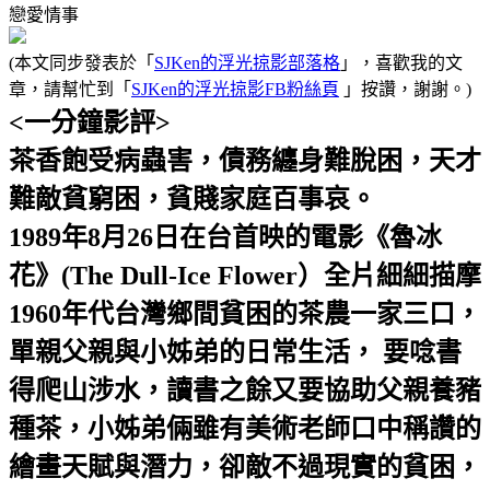
戀愛情事
(本文同步發表於「
SJKen的浮光掠影部落格
」，喜歡我的文
章，請幫忙到「
SJKen的浮光掠影FB粉絲頁
」按讚，謝謝。)
<一分鐘影評>
茶香飽受病蟲害，債務纏身難脫困，天才
難敵貧窮困，貧賤家庭百事哀。
1989年8月26日在台首映的電影《魯冰
花》(The Dull-Ice Flower）全片細細描摩
1960年代台灣鄉間貧困的茶農一家三口，
單親父親與小姊弟的日常生活， 要唸書
得爬山涉水，讀書之餘又要協助父親養豬
種茶，小姊弟倆雖有美術老師口中稱讚的
繪畫天賦與潛力，卻敵不過現實的貧困，