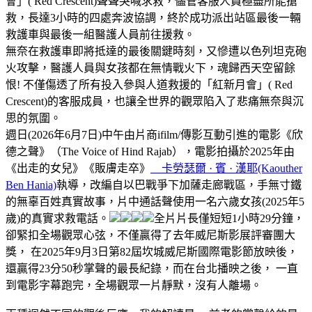
會」( Red Crescent)聲聲哭喊求救，儘管客服人員極盡所能搶
救，長達3小時的四處奔波協調，終於成功派出站區最後一輛
救護車與最後一組醫護人員前往援救。
無奈在救護車即將抵達的最後關鍵時刻，又慘遭以色列坦克砲
火攻擊，醫護人員與女孩都在無情戰火下，魂歸西天空留餘
恨! 不僅傷透了所有投入參與人道救援的「紅新月會」( Red
Crescent)的客服成員，也讓全世界的觀眾陷入了悲痛無奈與沉
思的氛圍。
週日(2026年6月7日)中午由片商ifilm/傳影互動引進的電影《欣
德之聲》（The Voice of Hind Rajab），電影拍攝於2025年由
《出走的女兒》《販膚走卒》
卡勞瑟爾 · 賓 · 漢耶(Kaouther
Ben Hania)
執導，改編自以巴戰爭下加薩走廊戰區，手無寸鐵
的無辜百姓真實故事，片中通話聲使用一名六歲女孩(2025年5
歲)的真實求救電話。
全片片長僅短短1小時29分鐘，
卻緊扣全場觀眾心弦，不僅贏得了去年威尼斯影展評審團大
獎， 在2025年9月3日第82屆坎城威尼斯國際電影節放映後，
還贏得23分50秒掌聲的最長紀錄，而在台北播映之後， 一直
到電影字幕跑完，全場觀眾一片靜默，沒有人離場。