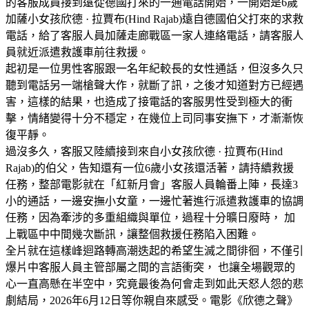
的客服成員接到遠從德國打來的一通電話開始，一開始是6歲
加薩小女孩欣德 · 拉賈布(Hind Rajab)遠自德國伯父打來的求救
電話，給了客服人員加薩走廊戰區一家人連絡電話，請客服人
員就近派遣救護車前往救援。
起初是一位男性客服跟一名年紀較長的女性通話，但沒多久只
聽到電話另一端槍聲大作，就斷了訊，之後才知道對方已經遇
害，這樣的結果，也造成了接電話的客服男性受到極大的衝
擊，情緒變得十分不穩定，在幾位上司同事安撫下，才漸漸恢
復平靜。
過沒多久，客服又陸續接到來自小女孩欣德 · 拉賈布(Hind
Rajab)的伯父，告知還有一位6歲小女孩還活著，請持續救援
任務，整部電影就在「紅新月會」客服人員輪番上陣，長達3
小的通話，一邊安撫小女童，一邊忙著進行派遣救護車的協調
任務，因為牽涉的多重組織與單位，過程十分曠日廢時， 加
上戰區中中間幾次斷訊，讓整個救援任務陷入困難。
全片就在這樣峰迴路轉高潮迭起的希望生滅之間徘徊，不僅引
爆片中客服人員主管部屬之間的言語衝突， 也讓全場觀眾的
心一直高懸在半空中，究竟最後為何會走到如此天怒人怨的悲
劇結局，2026年6月12日等你親自來感受。電影《欣德之聲》