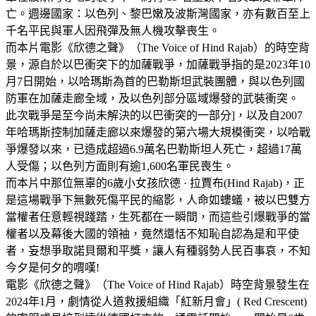
亡。週邊國家：以色列、黎巴嫩及波斯灣國家，亦有數百至上
千名平民與軍人因飛彈及無人機攻擊喪生。
而本片電影《欣德之聲》（The Voice of Hind Rajab）的時空背
景，源自於以巴衝突下的加薩戰爭，加薩戰爭指的是2023年10
月7日開始，以哈瑪斯為首的巴勒斯坦武裝團體，與以色列國
防軍在加薩走廊全域，及以色列部分區域爆發的武裝衝突。
此次戰爭是至今尚未解決的以巴衝突的一部分]，以及自2007
年哈瑪斯控制加薩走廊以來爆發的第六場大規模衝突，以哈戰
爭爆發以來，已造成超過6.9萬名巴勒斯坦人死亡，超過17萬
人受傷；以色列方面則有逾1,600名軍民喪生。
而本片中那位無辜的6歲小女孩欣德 · 拉賈布(Hind Rajab)，正
是這場戰爭下無數死傷平民的縮影，人命如螻蟻，被以巴雙方
當權者任意輕視踐踏，生死都在一瞬間，而這些引爆戰爭的當
權者以及幕後大國的領袖，竟然還恬不知恥自認為是和平使
者，妄想爭取諾貝爾和平獎，讓人有種弱勢人民百事哀，不知
今夕是何夕的喟嘆!
電影《欣德之聲》（The Voice of Hind Rajab）時空背景發生在
2024年1月，劇情從人道救援組織「紅新月會」( Red Crescent)