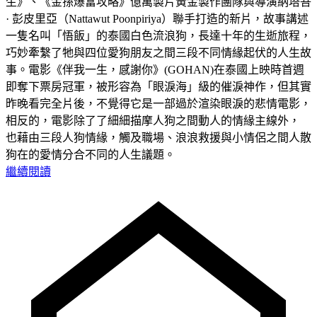
生》、《金孫爆富攻略》億萬製片黃金製作團隊與導演納塔吾
· 彭皮里亞（Nattawut Poonpiriya）聯手打造的新片，故事講述
一隻名叫「悟飯」的泰國白色流浪狗，長達十年的生逝旅程，
巧妙牽繫了牠與四位愛狗朋友之間三段不同情緣起伏的人生故
事。電影《伴我一生，感謝你》(GOHAN)在泰國上映時首週
即奪下票房冠軍，被形容為「眼淚海」級的催淚神作，但其實
昨晚看完全片後，不覺得它是一部過於渲染眼淚的悲情電影，
相反的，電影除了了細細描摩人狗之間動人的情緣主線外，
也藉由三段人狗情緣，觸及職場、浪浪救援與小情侶之間人散
狗在的愛情分合不同的人生議題。
繼續閱讀