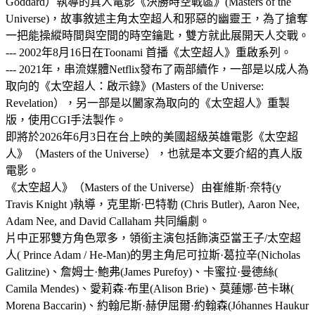
Goddard）執導的真人電影《決勝時空戰區》(Masters of the
Universe)，故事敘述主角太空超人和邪惡的幽靈王，為了搶奪
一把能操縱時間與空間的時空鑰匙，雙方就此展開天人交戰。
--- 2002年8月16日在Toonami 首播《太空超人》重啟系列。
--- 2021年，串流媒體Netflix發布了兩部續作，一部是以成人為
取向的《太空超人：啟示錄》(Masters of the Universe:
Revelation），另一部是以闔家為取向的《太空超人》重製
版，使用CGI手法製作。
即將於2026年6月3日在台上映的美國超級英雄電影《太空超
人》（Masters of the Universe），也就是本文要介紹的真人版
電影。
《太空超人》（Masters of the Universe）由崔維斯·奈特(y
Travis Knight )執導，克里斯·巴特勒 (Chris Butler), Aaron Nee,
Adam Nee, and David Callaham 共同編劇。
片中正邪雙方角色眾多，領銜主演包括飾演亞當王子/太空超
人( Prince Adam / He-Man)的男主角尼可拉斯·葛拉辛(Nicholas
Galitzine)、詹姆士·鮑弗(James Purefoy)、卡蜜拉·曼德絲(
Camila Mendes)、愛莉森·布里(Alison Brie)、莫蓮娜·芭卡琳(
Morena Baccarin)、約翰尼斯·赫伊屈爾·約翰森(Jóhannes Haukur