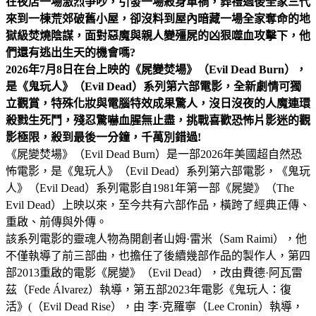
在夜店一場激烈爭吵，引發一場殺身車禍，葬禮過後全家三代
來到一棟荒郊破舊小屋，卻沒料到屋內暗藏一場全家奪命的地
獄級焚燒陰謀，面對惡魔與親人變殭屍的凶狠噬血攻擊下，他
們還有逃出生天的機會嗎?
2026年7月8日在台上映的《屍變焚場》（Evil Dead Burn），
是《鬼玩人》（Evil Dead）系列第六部電影，全新劇情可獨
立觀賞，特殊化妝與電腦特效成果驚人，沒日沒夜的人魔連環
殺戮生死鬥，殘忍驚嚇血腥無止盡，挑戰喜歡恐怖片影迷的觀
影極限，殺到最後一分鐘，千萬別錯過!
《屍變焚場》（Evil Dead Burn）是一部2026年美國超自然恐
怖電影，是《鬼玩人》（Evil Dead）系列第六部電影，《鬼玩
人》（Evil Dead）系列電影自1981年第一部《屍變》（The
Evil Dead）上映以來，至今共有六部作品，橫跨了經典正傳、
重啟、前傳與外傳。
該系列電影的靈魂人物為開創者山姆·雷米（Sam Raimi），他
不僅執導了前三部曲，也擔任了後續幾部作品的製作人，第四
部2013重啟的電影《屍變》（Evil Dead），改由費德·阿瓦雷
茲（Fede Álvarez）執導，第五部2023年電影《鬼玩人：復
活》(（Evil Dead Rise），由 李·克羅寧（Lee Cronin）執導，