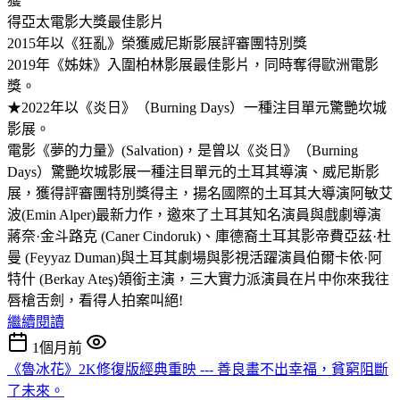
獲
得亞太電影大獎最佳影片
2015年以《狂亂》榮獲威尼斯影展評審團特別獎
2019年《姊妹》入圍柏林影展最佳影片，同時奪得歐洲電影
獎。
★2022年以《炎日》（Burning Days）一種注目單元驚艷坎城
影展。
電影《夢的力量》(Salvation)，是曾以《炎日》（Burning
Days）驚艷坎城影展一種注目單元的土耳其導演、威尼斯影
展，獲得評審團特別獎得主，揚名國際的土耳其大導演阿敏艾
波(Emin Alper)最新力作，邀來了土耳其知名演員與戲劇導演
蔣奈·金斗路克 (Caner Cindoruk)、庫德裔土耳其影帝費亞茲·杜
曼 (Feyyaz Duman)與土耳其劇場與影視活躍演員伯爾卡依·阿
特什 (Berkay Ateş)領銜主演，三大實力派演員在片中你來我往
唇槍舌劍，看得人拍案叫絕!
繼續閱讀
1個月前
《魯冰花》2K修復版經典重映 --- 善良畫不出幸福，貧窮阻斷
了未來。