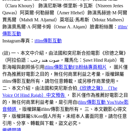
（Clara Khoury） 飾演尼斯琳·傑里斯·卡瓦斯（Nisreen Jeries
Qawas）阿莫爾·何勒赫爾（Amer Hlehel）飾演馬赫迪·M·阿爾
賈馬爾（Mahdi M. Aljamal）莫塔茲·馬希斯（Motaz Malhees）
飾演奧馬爾·A·阿爾卡姆（Omar A. Alqam）臉書粉絲團：
ifilm/
傳影互動
Instagram專頁：
ifilm傳影互動
(註) 一、本文中介紹，由法國和突尼斯合拍電影《欣德之聲》
（阿拉伯語：صوت هند رجب，羅馬化：Ṣawt Hind Rajab）電
影海報與劇照係引用
ifilm/傳影互動FB粉絲專頁相片
， 圖片僅
作為推薦好電影之目的，無任何商業利益之考量，版權歸屬
ifilm/傳影互動所有，請勿任意轉載，或另移作商業使用。
二、本文介紹，由法國和突尼斯合拍
《欣德之聲》（The
Voice Of Hind Rajab）中文預告
， 影片僅作為推薦好電影之目
的，無任何商業利益考量，是引用自i
film/傳影互動 YouYube影
音頻道
，版權歸屬ifilm/傳影互動所有。 三、本文觀影心得文
字，版權歸屬SJKen個人所有，未經本人書面同意，請勿任意
引用、分享、轉載與下載，盜文必究。
繼續閱讀