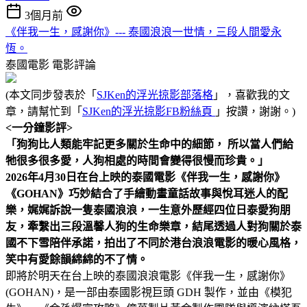
3個月前
《伴我一生，感謝你》--- 泰國浪浪一世情，三段人間愛永
恆。
泰國電影
電影評論
(本文同步發表於「
SJKen的浮光掠影部落格
」，喜歡我的文
章，請幫忙到「
SJKen的浮光掠影FB粉絲頁
」按讚，謝謝。)
<一分鐘影評>
「狗狗比人類能牢記更多關於生命中的細節， 所以當人們給
牠很多很多愛，人狗相處的時間會變得很慢而珍貴。」
2026年4月30日在台上映的泰國電影《伴我一生，感謝你》
《GOHAN》巧妙結合了手繪動畫童話故事與悅耳迷人的配
樂，娓娓訴說一隻泰國浪浪，一生意外歷經四位日泰愛狗朋
友，牽繫出三段溫馨人狗的生命樂章，結尾透過人對狗關於泰
國不下雪陪伴承諾，拍出了不同於港台浪浪電影的暖心風格，
笑中有愛餘韻綿綿的不了情。
即將於明天在台上映的泰國浪浪電影《伴我一生，感謝你》
(GOHAN)，是一部由泰國影視巨頭 GDH 製作，並由《模犯