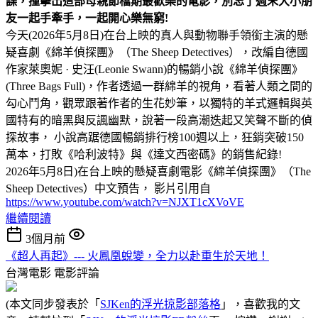
諜，撞擊出這部母親節檔期最歡樂的電影，別忘了週末大小朋
友一起手牽手，一起開心樂無窮!
今天(2026年5月8日)在台上映的真人與動物聯手領銜主演的懸
疑喜劇《綿羊偵探團》（The Sheep Detectives），改編自德國
作家萊奧妮 · 史汪(Leonie Swann)的暢銷小說《綿羊偵探團》
(Three Bags Full)，作者透過一群綿羊的視角，看著人類之間的
勾心鬥角，觀眾跟著作者的生花妙筆，以獨特的羊式邏輯與英
國特有的暗黑與反諷幽默，說著一段高潮迭起又笑聲不斷的偵
探故事， 小說高踞德國暢銷排行榜100週以上，狂銷突破150
萬本，打敗《哈利波特》與《達文西密碼》的銷售紀錄!
2026年5月8日)在台上映的懸疑喜劇電影《綿羊偵探團》（The
Sheep Detectives）中文預告， 影片引用自
https://www.youtube.com/watch?v=NJXT1cXVoVE
繼續閱讀
3個月前
《超人再起》--- 火鳳凰蛻變，全力以赴重生於天地！
台灣電影
電影評論
(本文同步發表於「
SJKen的浮光掠影部落格
」，喜歡我的文