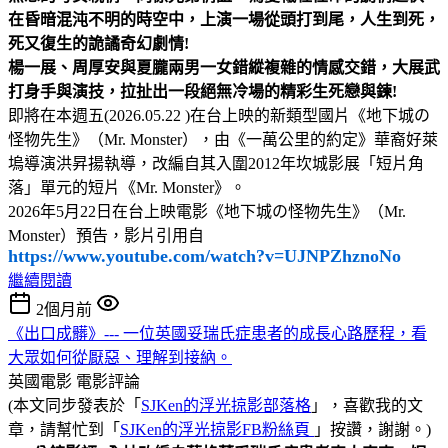
在昏暗混沌不明的時空中，上演一場從頭打到尾，人生到死，
死又復生的詭譎奇幻劇情!
楊一展、周厚安與夏朧兩男一女錯縱複雜的情感交錯，大展武
打身手與演技，拉扯出一段絕無冷場的精彩生死戀與鍊!
即將在本週五(2026.05.22 )在台上映的新類型國片《地下城の
怪物先生》（Mr. Monster），由《一萬公里的約定》華裔好萊
塢導演洪昇揚執導，改編自其入圍2012年坎城影展「短片角
落」單元的短片《Mr. Monster》。
2026年5月22日在台上映電影《地下城の怪物先生》（Mr.
Monster）預告，影片引用自
https://www.youtube.com/watch?v=UJNPZhznoNo
繼續閱讀
2個月前
《出口成髒》--- 一位英國妥瑞氏症患者的成長心路歷程，看
大眾如何從厭惡、理解到接納。
英國電影
電影評論
(本文同步發表於「
SJKen的浮光掠影部落格
」，喜歡我的文
章，請幫忙到「
SJKen的浮光掠影FB粉絲頁
」按讚，謝謝。)