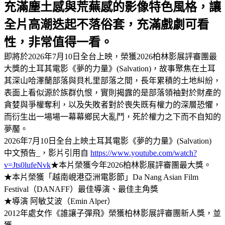
充滿塵土感與荒蕪感的影像特色風格，讓
全片高潮迭起不落俗套，充滿戲劇可看
性，非常值得一看。
即將於2026年7月10日全台上映，榮獲2026柏林影展評審團最
大獎的土耳其電影《夢的力量》(Salvation)，故事聚焦在土耳
其深山哈澤蘭部落與貝札里部落之間，長年累積的土地糾紛，
表面上看似源於族群仇恨，實則揭露的是部落領袖對於財產的
貪婪與爭權奪利，以及失敗者對於喪失既有權力的深層恐懼，
而衍生出一場場一幕幕鄉民大亂鬥，死於權力之下而不自知的
夢靨。
2026年7月10日全台上映土耳其電影《夢的力量》(Salvation)
中文預告_，影片引用自
https://www.youtube.com/watch?
v=Jts0lufeNvk
★本片榮獲今年2026柏林影展評審團最大獎。
★本片榮獲「越南峴港亞洲電影節」Da Nang Asian Film
Festival（DANAFF）最佳導演、最佳主角獎
★導演 阿敏艾波（Emin Alper）
2012年處女作《誰讓子彈飛》榮獲柏林影展評審團新人獎，並