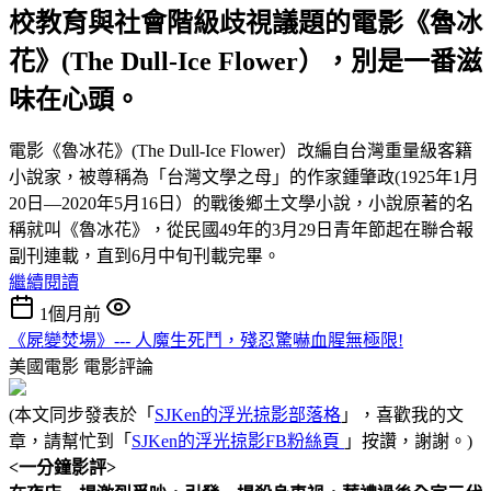
校教育與社會階級歧視議題的電影《魯冰
花》(The Dull-Ice Flower），別是一番滋
味在心頭。
電影《魯冰花》(The Dull-Ice Flower）改編自台灣重量級客籍
小說家，被尊稱為「台灣文學之母」的作家鍾肇政(1925年1月
20日—2020年5月16日）的戰後鄉土文學小說，小說原著的名
稱就叫《魯冰花》，從民國49年的3月29日青年節起在聯合報
副刊連載，直到6月中旬刊載完畢。
繼續閱讀
1個月前
《屍變焚場》--- 人魔生死鬥，殘忍驚嚇血腥無極限!
美國電影
電影評論
(本文同步發表於「
SJKen的浮光掠影部落格
」，喜歡我的文
章，請幫忙到「
SJKen的浮光掠影FB粉絲頁
」按讚，謝謝。)
<一分鐘影評>