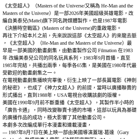
《太空超人》（Masters of the Universe/又稱為 He-Man and the
Masters of the Universe）是一部2026年美國超級英雄電影，改
編自美泰兒(Mattel)旗下同名跨媒體製作，也是1987年電影
《決勝時空戰區》(Masters of the Universe)的重啟電影。
再往下介紹本片之前，先來說說這部《太空超人》的來龍去脈
，《太空超人》（He-Man and the Masters of the Universe）最
早是一部美國的動畫劇集，由動畫製作公司 Filmation 在1983
年 改編美泰兒公司的同名玩具系列，1983年9月首播，直至
1985年完結，共播出兩季，每季各65集，是美國在1980年代最
受歡迎的動畫劇集之一。
在電視動畫劇集播映完畢後，衍生上映了一部長篇電影《神劍
的秘密》，也成了《神力女超人》的前提，當時以廣播聯賣的
形式播出，直到1988年，USA電視台收購該劇的版權。
美國在1990年9月前不斷重播《太空超人》，其製作半小時的
「廣告卡通」，同時改變聯賣卡通的市場，這部以玩具為基礎
的廣播作品的成功，極大影響了其他動畫公司。
本劇多次改編成單行本漫畫和連載漫畫，
--- 1987年8月7日在美上映一部由美國導演蓋瑞·葛達（Gary