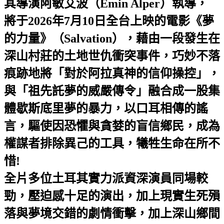
其導演阿敏艾波（Emin Alper）執導，
將于2026年7月10日全台上映的電影《夢
的力量》（Salvation），藉由一段發生在
深山村莊的土地世仇衝突事件，巧妙不落
痕跡地將「對於阿拉真神的信仰操控」，
與「祖先託夢的威嚴傳令」融合成一股集
體歇斯底里夢的暴力，以口耳相傳的謠
言，驅使因恐懼與貪婪的盲信鄉民，成為
權謀者排除異己的工具，犧牲生命在所不
惜!
全片多位土耳其實力派資深演員同場較
勁，壓迫感十足的演出，加上現實生死殞
落與夢境交錯的劇情衝擊，加上深山鄉間