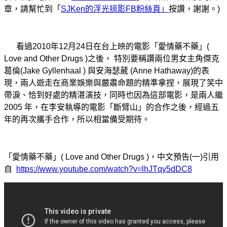
章，請幫忙到「
SJKen的浮光掠影FB粉絲頁」
按讚，謝謝。)
看過2010年12月24日在台上映的電影「愛情藥不藥」(
Love and Other Drugs )之後， 特別要稱讚兩位男女主角傑克
葛倫(Jake Gyllenhaal ) 與安海瑟葳 (Anne Hathaway)的表
現，兩人遊走在商業娛樂與嚴肅命題的精準拿捏，展現了笑中
帶淚、恰到好處的精湛演技，同時也因為這部電影，是兩人繼
2005 年，在李安執導的電影「斷臂山」的合作之後，經過五
年的再次攜手合作，所以相當備受期待。
「愛情藥不藥」( Love and Other Drugs )，中文預告(一)引用
自
https://www.youtube.com/watch?v=lhJTqy5dDC8