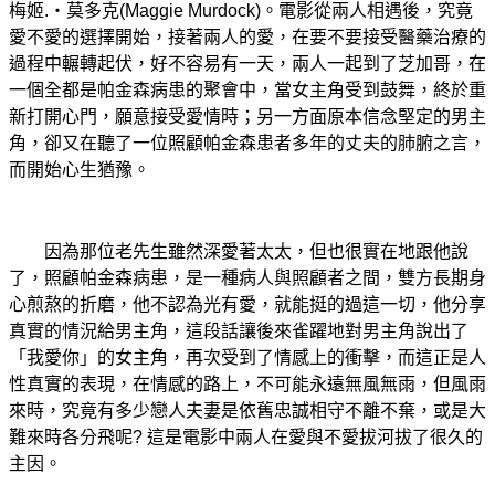
梅姬.‧莫多克(Maggie Murdock)。電影從兩人相遇後，究竟
愛不愛的選擇開始，接著兩人的愛，在要不要接受醫藥治療的
過程中輾轉起伏，好不容易有一天，兩人一起到了芝加哥，在
一個全都是帕金森病患的聚會中，當女主角受到鼓舞，終於重
新打開心門，願意接受愛情時；另一方面原本信念堅定的男主
角，卻又在聽了一位照顧帕金森患者多年的丈夫的肺腑之言，
而開始心生猶豫。
因為那位老先生雖然深愛著太太，但也很實在地跟他說
了，照顧帕金森病患，是一種病人與照顧者之間，雙方長期身
心煎熬的折磨，他不認為光有愛，就能挺的過這一切，他分享
真實的情況給男主角，這段話讓後來雀躍地對男主角說出了
「我愛你」的女主角，再次受到了情感上的衝擊，而這正是人
性真實的表現，在情感的路上，不可能永遠無風無雨，但風雨
來時，究竟有多少戀人夫妻是依舊忠誠相守不離不棄，或是大
難來時各分飛呢? 這是電影中兩人在愛與不愛拔河拔了很久的
主因。