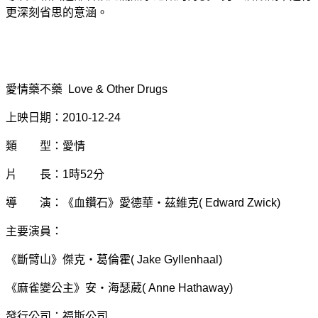
更深刻省思的意涵。
愛情藥不藥 Love & Other Drugs
上映日期：2010-12-24
類 型：愛情
片 長：1時52分
導 演：《血鑽石》愛德華‧茲維克( Edward Zwick)
主要演員：
《斷臂山》傑克‧葛倫霍( Jake Gyllenhaal)
《麻雀變公主》安‧海瑟葳( Anne Hathaway)
發行公司：福斯公司