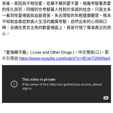
背後，是因為不相信愛，從藥不藥到愛不愛，病魔考驗著真愛
的恆久與否，同樣的也考驗著人性對於承諾的信念，只是太多
一看到性愛場面就血脈賁張，失去理智的年輕健康觀眾，根本
不知帕金森症對病人生活的嚴厲考驗，自然出來的心得與口
碑，全繞在男女主角的歡愛場面上，真是可惜了導演真正的用
心。
「愛情藥不藥」( Love and Other Drugs )，中文預告(三)，影
片引用自
https://www.youtube.com/watch?v=4Enk7GNNNe4