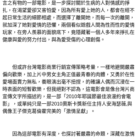
言之有物的一部電影，是一步探討關於生病的人對情感的掙
扎，在渴望愛卻又害怕愛，因為所有愛上她的人，都會在經不
起日常生活的細節相處，而選擇了離開她，而每一次的離開，
就加深了她對愛情的恐懼，兩個看似遊戲人間為性而性的愛情
玩家，在旁人羨慕的面貌底下，竟隱藏著一個人多年來掙扎在
健康與愛的努力付出，與為愛受傷的心理創傷。
但或許台灣電影商業行銷宣傳策略考量，一樣地避開嚴肅
偏向歡樂，加上片中男女主角正值最青春的肉體，又勇於在性
愛場面賣力無私，養眼演出毫不扭捏，的確讓人偶而沉浸在一
時表面的短暫歡樂，但我絕對不認為，這電影會是像台灣片商
宣傳文字所描述的，是一部「2010年耶誕節最佳浪漫約會電
影」，或單純只是一部2010奧斯卡獎新任主持人安海瑟薇,與
偶像王子傑克葛倫霍完美的「激情呈獻」。
因為這部電影有深度，也探討著嚴肅的命題，深藏在激情