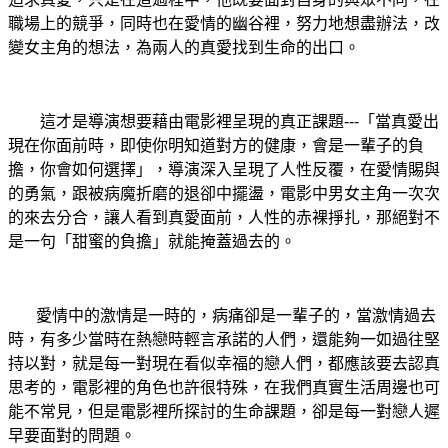
職場上的競爭，同時也在愛情的幽谷裡，努力地想盡辦法，改
變女主角的想法，為兩人的真愛找到生命的出口。
這才是導演想要藉由電影裡呈現的真正課題---「當真愛出
現在你面前時，即使你明知道對方的健康，會是一輩子的負
擔，你會如何選擇」，導演深入呈現了人性反覆，在愛情賜與
的勇氣，跟被病魔折磨的退卻中擺盪，電影中男女主角一次次
的來去分合，讓人看到真愛面前，人性的赤裸掙扎，那絕對不
是一句「甜蜜的負擔」就能掩蓋過去的。
愛情中的激情是一時的，病痛卻是一輩子的，當激情過去
時，有多少當時在熱戀時輕言承諾的人們，還能夠一如過往堅
持以對，就是每一對現在看似幸福的戀人們，都應該要去認真
思考的，電影裡的角色也許很特殊，在我們真實生活周邊也可
能不常見，但是電影裡所探討的生命課題，卻是每一對戀人遲
早要面對的問題。