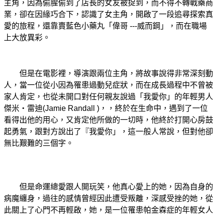
主角，因為偷腥偷到了店長的女友被捉到，而不得不轉戰藥商
業，卻在因緣巧合下，認識了女主角，開啟了一段追尋探索真
愛的旅程，還靠賣藍色小藥丸「偉哥 ---威而鋼」，而在職場
上大放異彩。
但是在電影裡，導演跟兩位主角，將故事說得非常深刻動
人，當一位從小因為罹患過動兒症狀，而在成長過程中不曾被
家人肯定，也從未開口對任何親友說過「我愛你」的年輕男人
傑米‧雷迪(Jamie Randall )，，終於在生命中，遇到了一位
看得出他的用心，又肯定他所做的一切時，他終於打開心房鼓
起勇氣，跟對方說出了『我愛你」，這一般人常說，但對他卻
無比艱難的三個字。
但是命運總愛跟人開玩笑，他真心愛上的她，因為自身的
病魔纏身，過往的感情曾經因此遭受叛離，深感受挫的她，從
此關上了心門不再輕啟，她，是一位罹患帕金森症的年輕女人