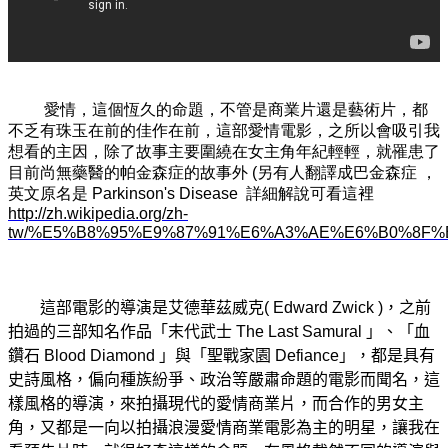
愛情，這個恆久的命題，不管是商業片還是藝術片，都
不乏有珠玉在前的佳作在前，這部愛情電影，之所以會吸引我
想看的主因，除了故事主要圍繞在女主角年紀輕輕，就罹患了
目前尚無藥醫的帕金森症的故事外 (另有人翻譯成巴金森症 ，
英文原名是 Parkinson's Disease 詳細解說可看這裡
http://zh.wikipedia.org/zh-
tw/%E5%B8%95%E9%87%91%E6%A3%AE%E6%B0%8F%
這部電影的導演是艾德華茲威克( Edward Zwick )，之前
拍過的三部知名作品「末代武士 The Last Samural 」、「血
鑽石 Blood Diamond 」與「聖戰家園 Defiance」，都是具有
史詩風格，偏向種族紛爭、政治等嚴肅命題的電影而聞名，這
樣風格的導演，來拍攝現代的愛情商業片，而合作的男女主
角，又都是一向以拍攝浪漫愛情商業電影為主的明星，讓我在