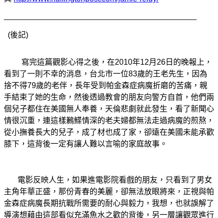
____________________________________________
(後記)
寫完這篇觀影心得之後，在2010年12月26日的晚報上，
看到了一則不幸的消息，台北市一位83歲的王老先生，因為
捨不得79歲的老伴，長年受到帕金森症病魔折磨的苦痛，親
手結束了她的生命，然後透過教會的朋友向警方自首，他們兩
個兒子都住在美國無人奉養，天倫悲劇就此發生，看了新聞心
情很沉重，連這樣鶼鰈情深的老夫婦都無法走過病魔的煎熬，
從小撫養長大的兒子，成了材也成了家，卻遠在美國未能承歡
膝下，這背後一定有讓人難以言喻的家庭故事。
電影反映人生，如果進電影院看戲的朋友，只看到了男女
主角年華正盛，那份青春的美麗，卻無法放眼將來，正視與帕
金森症病魔長期抗戰所需要的耐心與毅力，我想，也就誤解了
導演想藉由這部看似充滿魚水之歡的背後，另一層讓觀眾進行