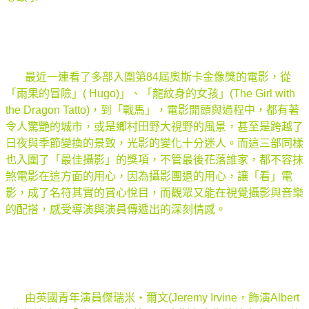
最近一連看了多部入圍第84屆奧斯卡金像獎的電影，從
「雨果的冒險」( Hugo)」、「龍紋身的女孩」(The Girl with
the Dragon Tatto)，到「戰馬」，電影開頭與過程中，都有著
令人驚艷的城市，或是鄉村田野大視野的風景，甚至是跨越了
日夜與季節變換的景致，光影的變化十分迷人。而這三部同樣
也入圍了「最佳攝影」的獎項，不管最後花落誰家，都不容抹
煞電影在這方面的用心，因為攝影團退的用心，讓「看」電
影，成了名符其實的賞心悅目，而觀眾又能在視覺攝影與音樂
的配搭，感受導演與演員傳遞出的深刻情感。
由英國青年演員傑瑞米‧爾文(Jeremy Irvine，飾演Albert