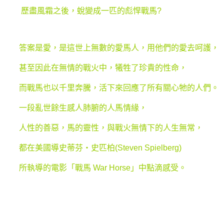
歷盡風霜之後，蛻變成一匹的彪悍戰馬?
答案是愛，是這世上無數的愛馬人，用他們的愛去呵護，
甚至因此在無情的戰火中，犧牲了珍貴的性命，
而戰馬也以千里奔騰，活下來回應了所有關心牠的人們。
一段亂世餘生感人肺腑的人馬情緣，
人性的善惡，馬的靈性，與戰火無情下的人生無常，
都在美國導史蒂芬‧史匹柏(Steven Spielberg)
所執導的電影「戰馬 War Horse」中點滴感受。