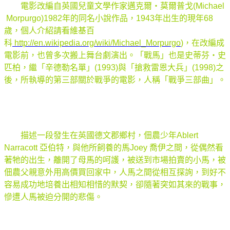
電影改編自英國兒童文學作家邁克爾‧莫爾普戈(Michael
Morpurgo)1982年的同名小說作品，1943年出生的現年68
歲，個人介紹請看維基百
科
http://en.wikipedia.org/wiki/Michael_Morpurgo
)，在改編成
電影前，也曾多次搬上舞台劇演出。「
戰馬」也是史蒂芬‧史
匹柏，繼「辛德勒名單」(1993)與「搶救雷恩大兵」(1998)之
後，所執導的第三部關於戰爭的電影，人稱「戰爭三部曲」。
描述一段發生在英國德文郡鄉村，佃農少年Ablert
Narracott 亞伯特，與他所飼養的馬Joey 喬伊之間，從偶然看
著牠的出生，離開了母馬的呵護，被送到市場拍賣的小馬，被
佃農父親意外用高價買回家中，人馬之間從相互探詢，到好不
容易成功地培養出相知相惜的默契，卻隨著突如其來的戰事，
慘遭人馬被迫分開的悲傷。