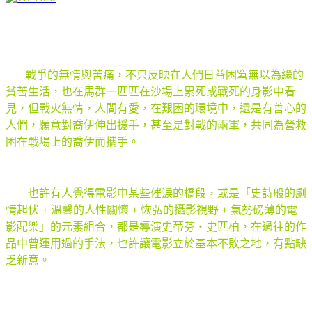
戰爭的無情與苦痛，不只反映在人們日益困窘無以為繼的
貧苦生活，也在馬群一匹匹在沙場上累死或戰死的身影中看
見，但戰火無情，人間有愛，在艱困的環境中，還是有善心的
人們，願意對喬伊伸出援手，甚至是對戰的兩軍，共同為營救
困在戰場上的喬伊而攜手。
也許有人覺得電影中某些催淚的橋段，或是「史詩般的劇
情起伏 + 溫馨的人性關懷 + 恢弘的攝影視野 + 氣勢磅薄的電
影配樂」的元素組合，都是導演史蒂芬‧史匹柏，在過往的作
品中曾運用過的手法，也許讓電影立於基本不敗之地，有點缺
乏新意。