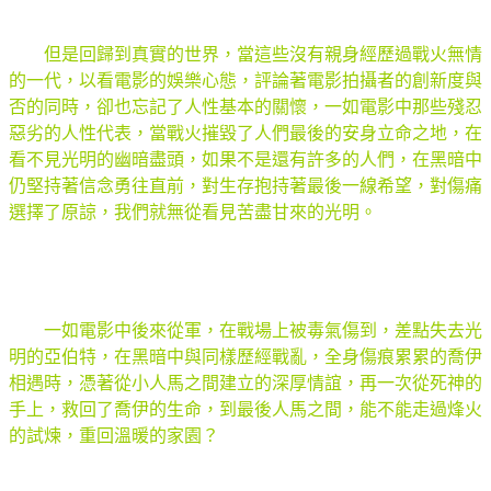
但是回歸到真實的世界，當這些沒有親身經歷過戰火無情
的一代，以看電影的娛樂心態，評論著電影拍攝者的創新度與
否的同時，卻也忘記了人性基本的關懷，一如電影中那些殘忍
惡劣的人性代表，當戰火摧毀了人們最後的安身立命之地，在
看不見光明的幽暗盡頭，如果不是還有許多的人們，在黑暗中
仍堅持著信念勇往直前，對生存抱持著最後一線希望，對傷痛
選擇了原諒，我們就無從看見苦盡甘來的光明。
一如電影中後來從軍，在戰場上被毒氣傷到，差點失去光
明的亞伯特，在黑暗中與同樣歷經戰亂，全身傷痕累累的喬伊
相遇時，憑著從小人馬之間建立的深厚情誼，再一次從死神的
手上，救回了喬伊的生命，到最後人馬之間，能不能走過烽火
的試煉，重回溫暖的家園？