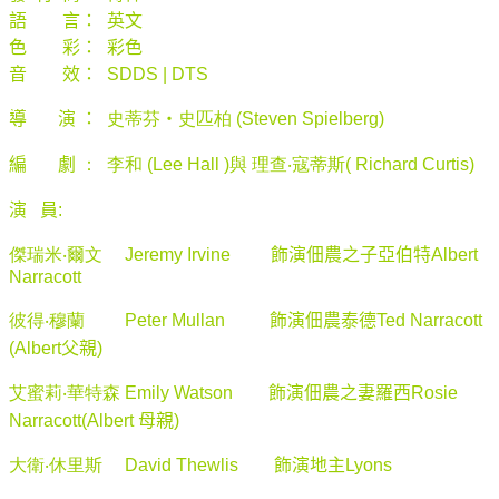
語 言： 英文
色 彩： 彩色
音 效：
SDDS | DTS
導 演 ：
史蒂芬
‧
史匹柏
(Steven Spielberg)
編
劇
： 李
和
(Lee Hall
)與
理查
‧
寇蒂斯(
Richard Curtis)
演
員
:
傑瑞米
‧
爾文
Jeremy Irvine
飾演佃農之子亞伯特
Albert
Narracott
彼得
‧
穆蘭
Peter Mullan
飾演佃農泰德
Ted Narracott
(Albert
父親
)
艾蜜莉
‧
華特森
Emily Watson
飾演佃農之妻羅西
Rosie
Narracott(Albert
母親
)
大衛
‧
休里斯
David Thewlis
飾演地主
Lyons