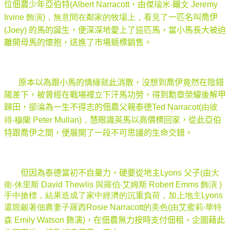
位佃農少年亞伯特(Albert Narracott，由
傑瑞米
‧
爾文
Jeremy
Irvine 飾演)，無意間在鄰家的牧場上，看見了
一匹名叫喬伊
(Joey) 的馬的誕生，便深深地愛上了這匹馬，當小馬長大被迫
離開母馬的懷抱，送進了市場競標銷售。
原本以為跟小馬的情緣就此消散，沒想到喬伊竟然在陰錯
陽差下，被曾經在戰場裡立下汗馬功勞，得到勳章榮耀後解甲
歸田，卻淪為一生不得志的佃農父親泰德
Ted Narracot(由
彼
得
‧
穆蘭
Peter Mullan)，
慧眼識英馬以高價標回家，從此亞伯
特跟喬伊之間，便展開了一段不可思議的生命交錯。
但因為泰德當初不自量力，硬要從地主Lyons 父子(由
大
衛
‧
休里斯
David Thewlis 與
羅伯
‧
艾姆斯
Robert Emms
飾演
)
手中搶標，結果造成了家中經濟的沉重負荷，加上地主Lyons
還覬覦著佃農妻子羅西
Rosie Narracott的美色(由
艾蜜莉
‧
華特
森
Emily Watson
飾演)，在佃農無力按時支付佃租，企圖藉此