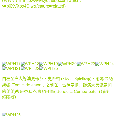
(影片引用自
http://www.youtube.com/watch?
v=p0XVXox4Clw&feature=related
)
由左至右大導演
史蒂芬
‧
史匹柏
(Steven Spielberg)、
湯姆
‧
希德
斯頓
(Tom Hiddleston，
之前在「雷神索爾」飾演大反派索爾
的弟弟
)與
班奈狄克
‧
康柏拜區(
Benedict Cumberbatch)
(背對
鏡頭者)