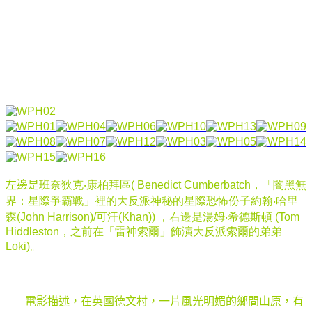
左邊是
班奈狄克
‧
康柏拜區(
Benedict Cumberbatch，「闇黑無
界：星際爭霸戰」裡的大反派神秘的星際恐怖份子約翰‧哈里
森
(John Harrison)/
可汗
(Khan)
)
，右邊是
湯姆
‧
希德斯頓
(Tom
Hiddleston，
之前在「雷神索爾」飾演大反派索爾的弟弟
Loki
)。
電影描述，在英國德文村，一片風光明媚的鄉間山原，有