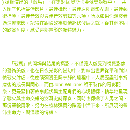
) 擔綱演出的「戰馬」，在第84屆奧斯卡金像獎競賽中，一共
入圍了包括最佳影片、最佳攝影、最佳原創電影配樂、最佳藝
術指導、最佳音效與最佳音效剪輯等六項，所以如果你還沒看
過這部電影，記得在跟隨故事劇情起伏發展之餘，從其他不同
的欣賞角度，感受這部電影的獨特魅力。
「戰馬」的開場與結尾的攝影，不僅讓人感受到視覺影像
的藝術美感，也在日夜光影的變幻中，對映出世界從平和到無
情戰火肆虐，從塵硝彌漫重歸寧靜的過程中，人馬歷盡戰事折
磨後的成長與同心，而由John Williams 領軍製作的電影配
樂，更是緊扣著故事起伏與主配角們的心境輾轉，精準地呈現
了戰火與生命交錯的澎湃史詩節奏，同時也傳遞了人馬之間，
那份堅毅勇敢，努力在槍林彈雨的陰霾中活下來，所展現的豐
沛生命力，與溫暖的情誼。