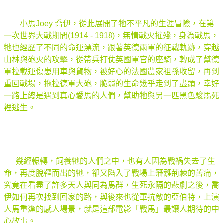
小馬Joey 喬伊，從此展開了牠不平凡的生涯冒險，在第
一次世界大戰期間(1914 - 1918)，無情戰火摧殘，身為戰馬，
牠也經歷了不同的命運漂流，跟著英德兩軍的征戰軌跡，穿越
山林與砲火的攻擊，從帶兵打仗英國軍官的座騎，轉成了幫德
軍拉載運傷患用車與貨物，被好心的法國農家祖孫收留，再到
重回戰場，拖拉德軍大砲，脆弱的生命幾乎走到了盡頭，幸好
一路上總是遇到真心愛馬的人們，幫助牠與另一匹黑色駿馬死
裡逃生。
幾經輾轉，飼養牠的人們之中，也有人因為戰禍失去了生
命，再度脫韁而出的牠，卻又陷入了戰場上藩籬荊棘的苦痛，
究竟在看盡了許多天人與同為馬群，生死永隔的悲劇之後，喬
伊如何再次找到回家的路，與後來也從軍抗敵的亞伯特，上演
人馬重逢的感人場景，就是這部電影「戰馬」最讓人期待的中
心故事。