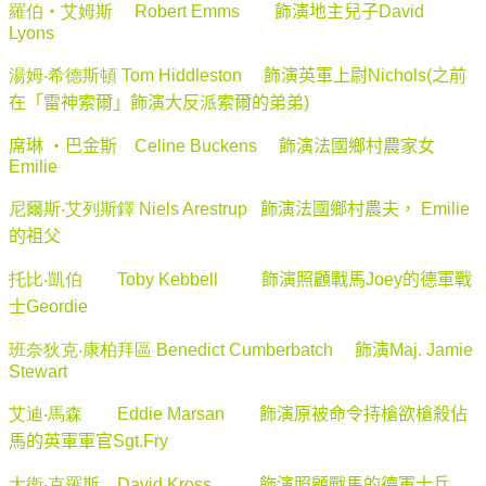
羅伯
‧
艾姆斯
Robert Emms
飾演地主兒子
David
Lyons
湯姆
‧
希德斯頓
Tom Hiddleston
飾演英軍上尉
Nichols(
之前
在「雷神索爾」飾演大反派索爾的弟弟
)
席琳 ‧巴金斯
Celine Buckens
飾演法國鄉村農家女
Emilie
尼爾斯
‧
艾列斯鐸
Niels Arestrup
飾演法國鄉村農夫，
Emilie
的祖父
托比
‧
凱伯
Toby Kebbell
飾演照顧戰馬
Joey
的德軍戰
士
Geordie
班奈狄克
‧
康柏拜區
Benedict Cumberbatch
飾演
Maj. Jamie
Stewart
艾迪
‧
馬森
Eddie Marsan
飾演原被命令持槍欲槍殺佔
馬的英軍軍官
Sgt.Fry
大衛
‧
克羅斯
David Kross
飾演照顧戰馬的德軍士兵