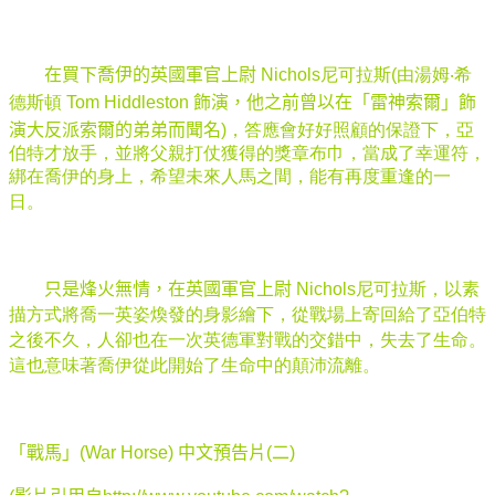
在買下喬伊的英國軍官上尉
Nichols尼可拉斯(由
湯姆
‧
希
德斯頓
Tom Hiddleston
飾演，他之前曾以在「雷神索爾」飾
演大反派索爾的弟弟而聞名
)，答應會好好照顧的保證下，亞
伯特才放手，並將父親打仗獲得的獎章布巾，當成了幸運符，
綁在喬伊的身上，希望未來人馬之間，能有再度重逢的一
日。
只是烽火無情，在英國軍官上尉
Nichols尼可拉斯，以素
描方式將喬一英姿煥發的身影繪下，從戰場上寄回給了亞伯特
之後不久，人卻也在一次英德軍對戰的交錯中，失去了生命。
這也意味著喬伊從此開始了生命中的顛沛流離。
「戰馬」(War Horse) 中文預告片(二)