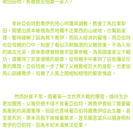
收回田地，拆散趕走佃農一家人。
幸好亞伯特對喬伊的用心呵護與調教，教會了馬拉車犁
田，開墾出原本被視為荒地種不出東西的山坡地，也幫助家
裡，暫時緩解了因為買下喬伊，而陷入經濟的窘境，而亞伯特
也從母親的口中，知道了看似沉默酗酒的父親背後，不為人知
的過去光采，原來泰德曾經幾次從軍參戰，為英國皇家立下戰
功，還獲得了女皇頒贈的勛章，從母親手中拿到了這些彌足珍
貴的獎章，亞伯特進一步了解了父親曾經巨大的身影，也更加
用心訓練喬伊，培養了人馬之間相知相惜的緊密情誼。
然而好景不常，隨著第一次世界大戰的爆發，維持生計
更加艱困，父親奈德不得不背著亞伯特，將喬伊賣給了需要駿
馬衝刺的英國軍隊，但這也意味著亞伯特跟喬伊從此生離，甚
至是死別，原本百般不捨幾番懇求，甚至願意當兵以隨身照料
喬伊的亞伯特，因為年紀未滿無法從軍。