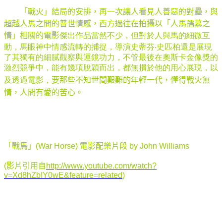
「戰火」結局的安排，再一次讓人看見人善惡的對壘，與
超越人馬之間的普世情感，西方過往在拍攝以「人馬孺慕之
情」相關的電影
傑出作品當然不少，但對於人與馬的細微互
動，馬眼神中情感流轉的捕捉，導演史蒂芬‧史匹柏還是展現
了其獨有的細膩觀察與運鏡功力，不管最後在奧斯卡金像獎的
激烈競爭中，能有幾項脫穎而出，都無損於他的用心展現，以
及透過電影，
要那些不知世間艱難的年輕一代，懂得戰火無
情，人間有愛的苦心。
「戰馬」(War Horse) 電影配樂片段 by John Williams
(影片引用自
http://www.youtube.com/watch?
v=Xd8hZbIY0wE&feature=related
)