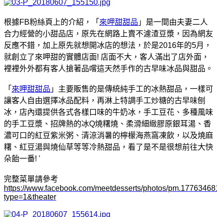
根據FB粉絲頁上的介紹，「
來呷甜甜品
」
是一間由夫妻二人
合力經營的小甜品店，原先在網路上賣不濾渣豆漿，因為網友
反應不錯，加上原先就想開冰店的想法，於是2016年的5月，
就創立了來呷甜的實體店面! 店面不大，客人滿出了店外面，
裡裡外外都有客人搶著品嚐這天然手作的古早味冰品與甜品。
「
來呷甜甜品
」主要販售的是傳統純手工的冰熱甜品，一樣可
讓客人自由選擇冰品配料，再淋上特調手工炒糖的古早味刨
冰，店內還提供各式各樣口味的牛奶冰，手工豆花、多種風味
的手工豆漿、招牌熱的冰Q燒糬燒、柔滑細緻膠原銀耳湯、香
濃可口的紅豆紫米粥、清涼消暑的檸檬海燕窩凍飲，以及燒麻
糬、紅豆湯與燒仙草等等冷熱甜品，看了是不是很想前往大快
朵飴一番! '
完整菜單請參考
https://www.facebook.com/meetdesserts/photos/pm.177634
type=1&theater