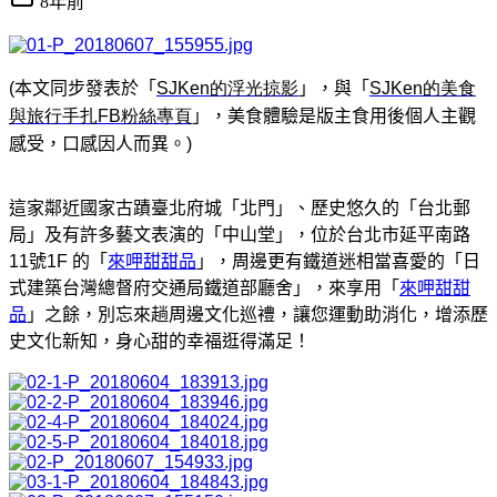
8年前
(
本文同步發表於「
SJKen
的浮光掠影
」，與「
SJKen
的美食
與旅行手扎
FB
粉絲專頁
」，美食體驗是版主食用後個人主觀
感受，口感因人而異。
)
這家
鄰近國家古蹟臺北府城「北門」、歷史悠久的「台北郵
局」及有許多藝文表演的「中山堂」
，位於台北市延平南路
11號1F 的「
來呷甜甜品
」，
周邊更有鐵道迷相當喜愛的「日
式建築台灣總督府交通局鐵道部廳舍」，來享用「
來呷甜甜
品
」之餘，別忘來趟周邊文化巡禮，讓您運動助消化，增添歷
史文化新知，身心甜的幸福逛得滿足！