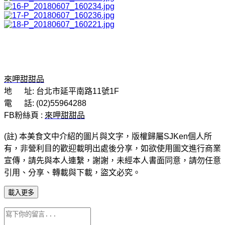
來呷甜甜品
地 址: 台北市延平南路11號1F
電 話: (02)55964288
FB粉絲頁 :
來呷甜甜品
(註
)
本美食文中介紹的圖片與文字，版權歸屬
SJKen
個人所
有，非營利目的歡迎載明出處後分享，如欲使用圖文進行商業
宣傳，請先與本人連繫，謝謝，未經本人書面同意，請勿任意
引用、分享、轉載與下載，盜文必究。
載入更多