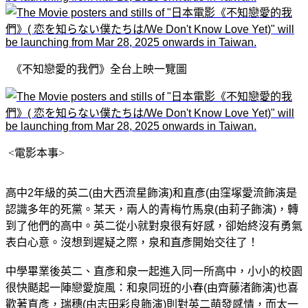
《不知戀愛的我們》全台上映一覽圖
<電影本事>
高中2年級的英二(由大西流星飾演)和直彥(由窪塚愛流飾演是
認識多年的死黨。某天，兩人的青梅竹馬泉(由莉子飾演)，轉
到了他們的高中。英二從小就對泉很有好感，卻始終沒有勇氣
表白心意。沒想到遲疑之際，泉和直彥開始交往了！
中學畢業後英二、直彥和泉一起進入同一所高中，小小的校園
很快颳起一陣戀愛旋風：和泉同班的小春(由齊藤渚飾演)也喜
歡著直彥，瑞穗(由志田彩良飾演)則對英二萌發感情，而太一