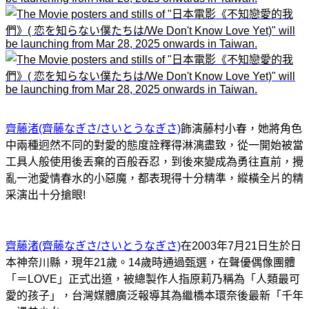
齊藤渚(齊藤なぎさ/さいとうなぎさ)
飾演藤村小春，她將角色
中兩種迥然不同的對愛的態度詮釋得淋漓盡致，從一開始被當
工具人般使用後丟棄的百般吞忍，到後來變成為勇往直前，攪
亂一池愛情春水的小惡魔，都表現得十分精準，縱橫全片的精
采演出十分搶眼!
齊藤渚(齊藤なぎさ/さいとうなぎさ)
在2003年7月21日生於日
本神奈川縣，現年21歲。14歲時通過甄選，在聲優偶像團體
「＝LOVE」正式出道，被總製作人指原莉乃稱為「人類最可
愛的孩子」，台灣媒體廣泛報導其為繼橋本環奈後最新「千年