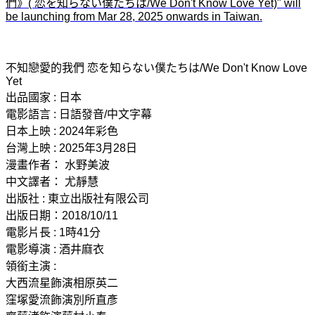
不知戀愛的我們 恋を知らない僕たちは/We Don't Know Love
Yet
出品國家 : 日本
電影語言 : 日語發音/中文字幕
日本上映 : 2024年彩色
台灣上映 : 2025年3月28日
漫畫作者： 水野美波
中文譯者： 尤靜慧
出版社 : 東立出版社有限公司
出版日期：2018/10/11
電影片長 : 1時41分​
電影導演 : 酒井麻衣
領銜主演 :
大西流星飾演相原英二
窪塚愛流飾演別所直彥