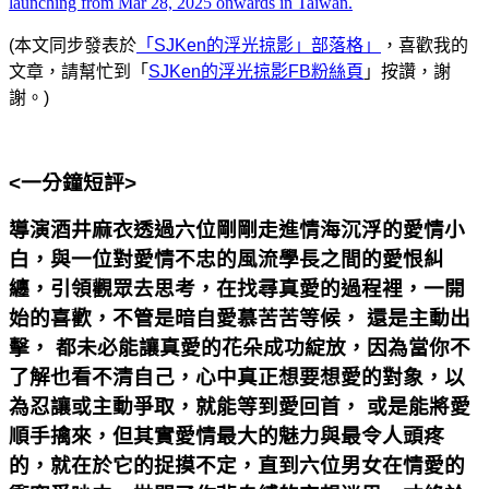
(本文同步發表於
「SJKen的浮光掠影」部落格
」
，喜歡我的
文章，請幫忙到「
SJKen的浮光掠影FB粉絲頁
」按讚，謝
謝。)
<一分鐘短評>
導演
酒井麻衣
透過六位剛剛走進情海沉浮的愛情小
白，與一位對愛情不忠的風流學長之間的愛恨糾
纏，引領觀眾去思考，在找尋真愛的過程裡，一開
始的喜歡，不管是暗自愛慕苦苦等候， 還是主動出
擊， 都未必能讓真愛的花朵成功綻放，因為當你不
了解也看不清自己，心中真正想要想愛的對象，以
為忍讓或主動爭取，就能等到愛回首， 或是能將愛
順手擒來，但其實愛情最大的魅力與最令人頭疼
的，就在於它的捉摸不定，直到六位男女在情愛的