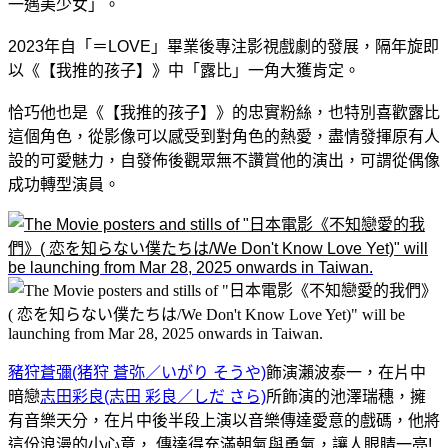
一遇美少女」。
2023年自「＝LOVE」畢業後專注影視戲劇的發展，隔年旋即
以《【我推的孩子】》中「露比」一角大獲肯定。
恰巧他也是《【我推的孩子】》的忠實粉絲，也特別喜歡露比
這個角色，從影像可以感受到對角色的熱愛，盡情發揮原有人
設的可愛魅力，自發佈後觀眾無不讚賞他的演出，可謂從偶像
成功轉型演員。
豬狩蒼彌(猪狩 蒼弥／いがり そうや)
飾演瀨波泰一，在片中
暗戀
志田彩良(志田 彩良／しだ さら)
所
飾演的池澤瑞穗，擁
有音樂天分，在片中後半段上演以音樂傳達愛意的戲碼，他將
這份浪漫的小心意， 傳達得充滿朝氣與勇氣，讓人眼睛一亮!