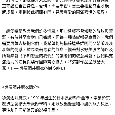
直守護在自己身邊，愛情，需要學習，更需要相互尊重才能一
起成長，走到彼此把開心門，見證真愛的圓滿喜悅的境界
。
「戀愛總是教會我們許多情感。那些曾經不曾知曉的酸甜與苦
澀，有時甚至會對自己撒謊，但每一種情感都是真實的，我們
需要勇氣去擁抱它們，
我希望能夠描繪這些鮮明而又帶著淡淡
哀愁的情感，並包裹著青春的氣息。
懷著對水野美波老師以及
所有熱愛《不知戀愛的我們》的讀者們的敬意與愛，我們與充
滿活力的演員與製作團隊齊心協力，將這部作品呈獻給大
家。」— 導演酒井麻衣(Mai Sakai)
<導演酒井麻衣簡介>
導演酒井麻衣，1991年出生於日本長野縣千曲市，畢業於京
都造型藝術大學電影學科。她以改編漫畫和小說的能力見長，
專注創作清新浪漫的影視作品。