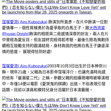
窪塚愛流( Airu Kubozuka)
飾演別所直彥，在片中飾演一位對
愛情專一，個性質樸勇於為愛爭取的白馬王子，跟
大西流星
(Ryusei Onishi)
飾演的相原英二是感情深厚的好友，兩人在片
中曾經為愛反目，但友誼終究經得起考驗，最後化險為夷劃持
續相互鼓勵支持的圓滿結局，身材高挑的他將白馬王子謙虛深
情的態度， 展現得恰到好處!
窪塚愛流( Airu Kubozuka)
2003年10月3日出生於日本神奈川
縣，現年21歲，父親為日本影帝窪塚洋介，也讓充滿時尚感
的他有「最潮星二代」之稱。參觀父親的拍攝現場時被導演相
中，年僅14便以電影《愛哭鬼的棋蹟》出道，不俗表現引發
話題，目前以演員和模特兒身分活躍於日本演藝圈。