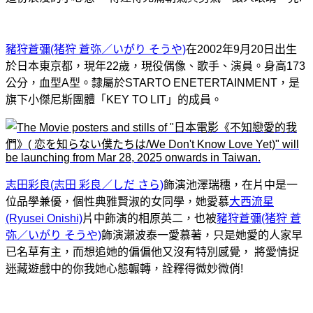
豬狩蒼彌(猪狩 蒼弥／いがり そうや)
在2002年9月20日出生
於日本東京都，現年22歲，現役偶像、歌手、演員。身高173
公分，血型A型。隸屬於STARTO ENETERTAINMENT，是
旗下小傑尼斯團體「KEY TO LIT」的成員。
志田彩良(志田 彩良／しだ さら)
飾演池澤瑞穗，在片中是一
位品學兼優，個性典雅賢淑的女同學，她愛慕
大西流星
(Ryusei Onishi)
片中飾演的相原英二，也被
豬狩蒼彌(猪狩 蒼
弥／いがり そうや)
飾演瀨波泰一愛慕著，只是她愛的人家早
已名草有主，而想追她的偏偏他又沒有特別感覺， 將愛情捉
迷藏遊戲中的你我她心態輾轉，詮釋得微妙微俏!