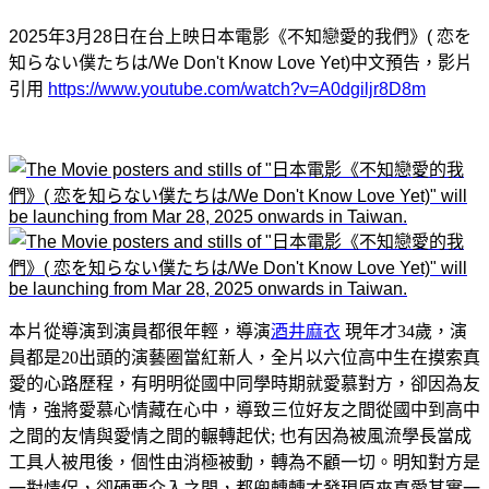
2025年3月28日在台上映日本電影《不知戀愛的我們》( 恋を
知らない僕たちは/We Don't Know Love Yet)中文預告，影片
引用
https://www.youtube.com/watch?v=A0dgiljr8D8m
本片從導演到演員都很年輕，導演
酒井麻衣
現年才34歲，演
員都是20出頭的演藝圈當紅新人，全片以六位高中生在摸索真
愛的心路歷程，有明明從國中同學時期就愛慕對方，卻因為友
情，強將愛慕心情藏在心中，導致三位好友之間從國中到高中
之間的友情與愛情之間的輾轉起伏; 也有因為被風流學長當成
工具人被甩後，個性由消極被動，轉為不顧一切。明知對方是
一對情侶，卻硬要介入之間，都兜轉轉才發現原來真愛其實一