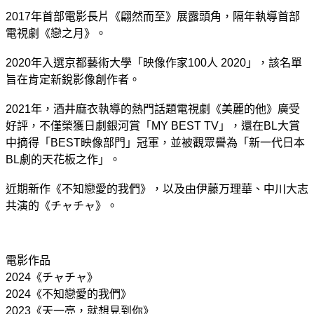
2017年首部電影長片《翩然而至》展露頭角，隔年執導首部
電視劇《戀之月》。
2020年入選京都藝術大學「映像作家100人 2020」，該名單
旨在肯定新銳影像創作者。
2021年，酒井麻衣執導的熱門話題電視劇《美麗的他》廣受
好評，不僅榮獲日劇銀河賞「MY BEST TV」，還在BL大賞
中摘得「BEST映像部門」冠軍，並被觀眾譽為「新一代日本
BL劇的天花板之作」。
近期新作《不知戀愛的我們》，以及由伊藤万理華、中川大志
共演的《チャチャ》。
電影作品
2024《チャチャ》
2024《不知戀愛的我們》
2023《天一亮，就想見到你》