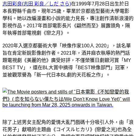
志田彩良(志田 彩良／しだ さら)
在1999年7月28日出生於日
本長野縣千曲市，現年25歲，畢業於京都造型藝術大學電影
學科。她以改編漫畫和小說的能力見長，專注創作清新浪漫的
影視作品。2017年首部電影長片《翩然而至》展露頭角，隔
年執導首部電視劇《戀之月》。
2020年入選京都藝術大學「映像作家100人 2020」，該名單
旨在肯定新銳影像創作者。2021年，酒井麻衣執導的熱門話
題電視劇《美麗的他》廣受好評，不僅榮獲日劇銀河賞「MY
BEST TV」，還在BL大賞中摘得「BEST映像部門」冠軍，
並被觀眾譽為「新一代日本BL劇的天花板之作」。​
除了上述男女主配角的愛情大亂鬥戲碼十分吸引人外，
由「浪
花男子」獻唱的主題曲
《コイスルヒカリ》(戀愛之光)也為全