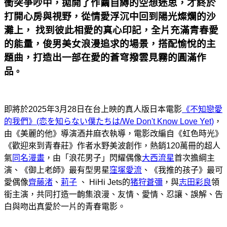
衝突爭吵中，拋開了作繭自縛的空想迷思，才終於
打開心房與視野，從情愛浮沉中回到陽光燦爛的沙
灘上， 找到彼此相愛的真心印記，全片充滿青春愛
的能量，俊男美女浪漫追求的場景，搭配愉悅的主
題曲，打造出一部在愛的蒼穹撥雲見霧的圓滿作
品
。
即將於2025年3月28日在台上映的真人版日本電影
《不知戀愛
的我們》(恋を知らない僕たちは/We Don't Know Love Yet)
，
由《美麗的他》導演酒井麻衣執導，電影改編自《虹色時光》
《歡迎來到青春莊》作者水野美波創作，熱銷120萬冊的超人
氣
同名漫畫
，由「浪花男子」閃耀偶像
大西流星
首次擔綱主
演、《御上老師》最有型男星
窪塚愛流
、《我推的孩子》最可
愛偶像
齊藤渚
、
莉子
、 HiHi Jets的
猪狩蒼彌
，與
志田彩良
領
銜主演，共同打造一齣集
浪漫
、友情
、愛情
、忍讓
、誤解
、告
白與吻出真愛於一片的青春電影
。