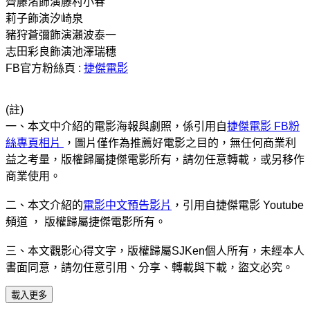
齊藤渚飾演藤村小春
莉子飾演汐崎泉
豬狩蒼彌飾演瀨波泰一
志田彩良飾演池澤瑞穗
FB官方粉絲頁 :
捷傑電影
(註)
一、本文中介紹的電影海報與劇照，係引用自
捷傑電影 FB粉
絲專頁相片
，圖片僅作為推薦好電影之目的，無任何商業利
益之考量，版權歸屬捷傑電影所有，請勿任意轉載，或另移作
商業使用。
二、本文介紹的
電影中文預告影片
，引用自捷傑電影 Youtube
頻道 ， 版權歸屬捷傑電影所有。
三、本文觀影心得文字，版權歸屬SJKen個人所有，未經本人
書面同意，請勿任意引用、分享、轉載與下載，盜文必究。
載入更多