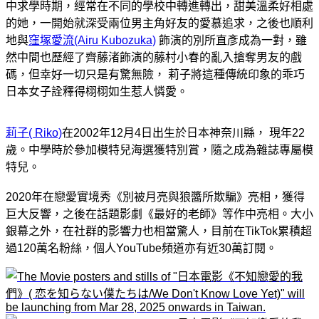
中求學時期，經常在不同的學校中轉進轉出，甜美溫柔好相處
的她，一開始就深受兩位男主角好友的愛慕追求，之後也順利
地與
窪塚愛流(Airu Kubozuka)
飾演的別所直彥成為一對，雖
然中間也歷經了
齊藤渚飾演的藤村小春的亂入搶奪男友的戲
碼，但幸好一切只是有驚無險， 莉子將這種傳統印象的乖巧
日本女子詮釋得栩栩如生惹人憐愛
。
莉子( Riko)
在2002年12月4日出生於日本神奈川縣， 現年22
歲。中學時於參加模特兒海選獲特別賞，隨之成為雜誌專屬模
特兒。
2020年在戀愛實境秀《別被月亮與狼醬所欺騙》亮相，獲得
巨大反響，之後在話題影劇《最好的老師》等作中亮相。大小
銀幕之外，在社群的影響力也相當驚人，目前在TikTok累積超
過120萬名粉絲，個人YouTube頻道亦有近30萬訂閱。