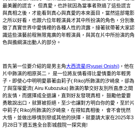
最美麗的謊言， 但真愛，也許就因為當事者熬過了這些謊言
與真相之後，才能看到真心與真愛的本來面目，當然這部電影
之所以好看，也跟六位年輕演員才其中所扮演的角色，分別象
徵了真實世界中愛情裡的各種人性的流露，接著就帶著大家認
識這些演藝前程無限寬廣的年輕演員，與其在片中所扮演的角
色與擔綱演出動人的部分
。
首先第一位要介紹的是男主角
大西流星(Ryusei Onishi)
，他在
片中飾演的相原英二， 是一位將友情看得比愛情重的年輕男
子，即使心中明明愛慕著由
莉子( Riko)所飾演的汐崎泉，卻為
了與
窪塚愛流( Airu Kubozuka) 飾演的摯交好友別所直彥之間
的友情，而選擇成全退讓，直到好友發現真相， 鼓勵他愛要
勇敢說出口，就算被拒絕，至少也讓對方明白你的愛，至於片
中
莉子( Riko)所飾演的汐崎泉，在得知真相後， 會不會恍然
大悟，並做出移情別戀或其他的抉擇，就要請大家在2025年3
月28日下週五進全台影城戲院一探究竟!