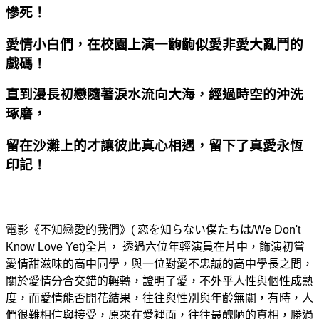
慘死！
愛情小白們，在校園上演一齣齣似愛非愛大亂鬥的
戲碼！
直到漫長初戀隨著淚水流向大海，經過時空的沖洗
琢磨，
留在沙灘上的才讓彼此真心相遇，留下了真愛永恆
印記！
電影《不知戀愛的我們》( 恋を知らない僕たちは/We Don't
Know Love Yet)全片， 透過六位
年輕演員在片中，飾演
初嘗
愛情甜滋味的高中同學，與一位對愛不忠誠的高中學長之間，
關於愛情分合交錯的輾轉，證明了
愛，不外乎人性與個性成熟
度，而愛情能否開花結果，往往與性別與年齡無關，有時，人
們很難相信與接受，原來
在愛裡面，往往
最醜陋的真相，勝過