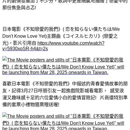
片的劇情發展加了不少分
，歌詞中更是細膩地描繪了戀愛中的
那份焦急與忐忑!
日本電影《不知戀愛的我們》( 恋を知らない僕たちは/We
Don't Know Love Yet)主題曲《コイスルヒカリ》(戀愛之
光)，影片引用自
https://www.youtube.com/watch?
v=5930xoSR-h4&t=2s
喜歡日本電影
《不知戀愛的我們》中
描述的青春愛情故事的朋
友，記得3月27日呼朋引友一起進戲院影城看電影， 感受浪
漫又趣味感十足的六位愛情小白的愛情冒險記! 片商還特別準
備的套票小禮物隨票贈送喔!