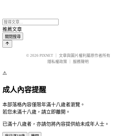
推薦文章
關閉搜尋
© 2026
PIXNET
｜
文章與圖片權利屬原作者所有
隱私權政策
｜
服務聲明
⚠️
成人內容提醒
本部落格內容僅限年滿十八歲者瀏覽。
若您未滿十八歲，請立即離開。
已滿十八歲者，亦請勿將內容提供給未成年人士。