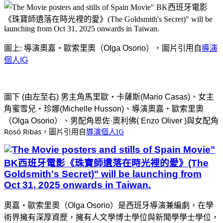
圖上: 導演
奧嘉・歐索里奧（Olga Osorio），圖片引用自
導演
個人IG
圖下 (由左至右) 男主角
馬里歐・卡薩斯(Mario Casas)
、女主
角
蜜雪兒・珍娜(Michelle Husson)
、導演
奧嘉・歐索里奧
（Olga Osorio）
、男配角
恩佐·奧利佛( Enzo Oliver )與女配角
Rosó Ribas，圖片引用自
導演個人IG
奧嘉・歐索里奧（Olga Osorio）是西班牙導演兼編劇，在學
術界擁有深厚資歷，擁有人文學博士學位與新聞學學士學位，