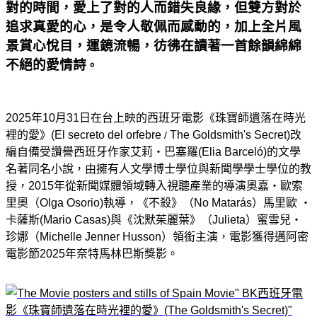
對的時間，愛上了對的人而錯失良緣，但雙方對於
追求真愛的心，是令人敬佩而感動的，加上全片
風
景賞心悅目，運鏡流暢，彷彿在讀著一首餘韻綿綿
不絕的愛情詩
。
2025年10月31日在台上映的西班牙
電影《珠寶師遺落在時光
裡的愛》(
El secreto del orfebre
The Goldsmith's Secret)改
/
編自備受讚譽西班牙作家艾莉・巴塞羅(Elia Barceló)的文學
名著同名小說，由
擁有人文學博士學位與新聞學學士學位的教
授，2015年從新聞媒體領域轉入視聽產業的導演
奧嘉・歐索
里奧（Olga Osorio)執導，
《不殺》（No Matarás）
馬里歐 ・
卡薩斯(Mario Casas)與
《沈默茱麗葉》（Julieta）
蜜雪兒・
珍娜（Michelle Jenner Husson）
領銜主演，電影獲得邁阿密
電影節2025年奈特馬林巴斯獎影。