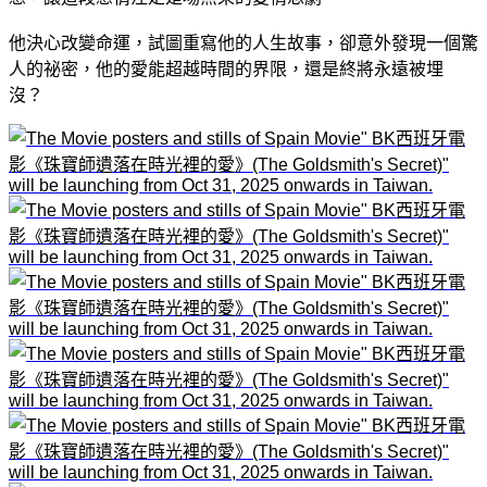
他決心改變命運，試圖重寫他的人生故事，卻意外發現一個驚
人的祕密，他的愛能超越時間的界限，還是終將永遠被埋
沒？