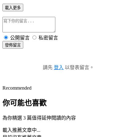
載入更多
公開留言
私密留言
發佈留言
請先
登入
以發表留言。
Recommended
你可能也喜歡
為你精選 3 篇值得延伸閱讀的內容
載入推薦文章中...