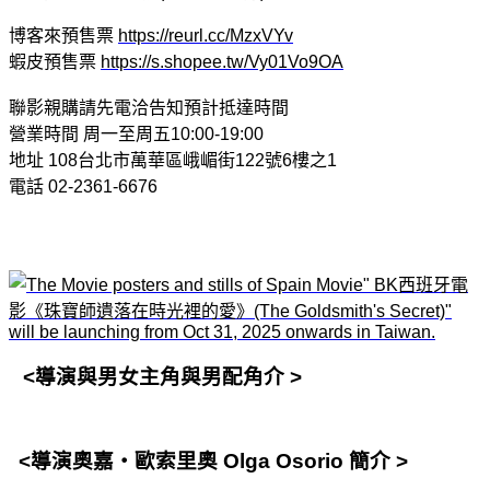
博客來預售票
https://reurl.cc/MzxVYv
蝦皮預售票
https://s.shopee.tw/Vy01Vo9OA
聯影親購請先電洽告知預計抵達時間
營業時間 周一至周五10:00-19:00
地址 108台北市萬華區峨嵋街122號6樓之1
電話 02-2361-6676
<導演與男女主角與男配角介 >
<導演奧嘉・歐索里奧 Olga Osorio 簡介 >