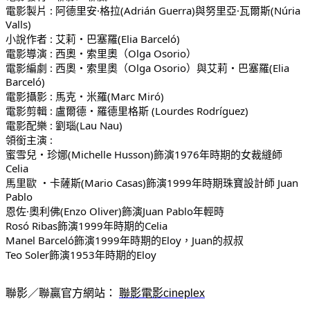
電影製片 : 阿德里安·格拉(Adrián Guerra)與努里亞·瓦爾斯(Núria
Valls)
小說作者 : 艾莉・巴塞羅(Elia Barceló)
電影導演 : 西奧・索里奧（Olga Osorio）
電影編劇 : 西奧・索里奧（Olga Osorio）與艾莉・巴塞羅(Elia
Barceló)
電影攝影 : 馬克・米羅(Marc Miró)
電影剪輯 : 盧爾德・羅德里格斯 (Lourdes Rodríguez)
電影配樂 : 劉瑙(Lau Nau)
領銜主演 :
蜜雪兒・珍娜(Michelle Husson)飾演1976年時期的女裁縫師
Celia
馬里歐 ・卡薩斯(Mario Casas)飾演1999年時期珠寶設計師 Juan
Pablo
恩佐·奧利佛(Enzo Oliver)飾演Juan Pablo年輕時
Rosó Ribas飾演1999年時期的Celia
Manel Barceló飾演1999年時期的Eloy，Juan的叔叔
Teo Soler飾演1953年時期的Eloy
聯影／聯贏官方網站：
聯影電影cineplex