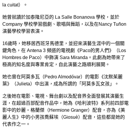
la cuitat）。
她曾就讀於加泰隆尼亞的 La Salle Bonanova 學校，並於
Company 學校學習戲劇、歌唱與舞蹈，以及在Nancy Tuñon
演藝學校學習表演。
16歲時，她移居西班牙馬德里，並迎來演藝生涯中的一個關
鍵角色，在 Antena 3 頻道的電視劇《Paco的男人們》（Los
Hombres de Paco）中飾演 Sara Miranda。此劇為她帶來了
極高的知名度與專業肯定，自此演藝之路順利展開。
她也曾在阿莫多瓦（Pedro Almodóvar）的電影《沈默茱麗
葉》（Julieta）中出演，成為所謂的「阿莫多瓦女孩」。
之後她在電影、電視、舞台劇以及配音界全面發展其演藝生
涯，在超過百部配音作品中，她為《哈利波特》系列前四部電
影中的妙麗・格蘭傑（Hermione Granger）配音，亦為《美
麗人生》中的小男孩喬蘇埃（Giosuè）配音，這些都是她的
代表作之一。