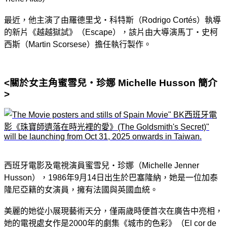
最近，他主演了由羅德里戈・科特斯（Rodrigo Cortés）執導
的新片《越越獄試》（Escape），該片由大導演馬丁・史柯
西斯（Martin Scorsese）擔任執行製作。
<關於女主角蜜雪兒・珍娜 Michelle Husson 簡介
>
西班牙電影及電視演員蜜雪兒・珍娜（Michelle Jenner
Husson），1986年9月14日出生於巴塞隆納，她是一位加泰
隆尼亞籍的女演員，擁有法國與英國血統。
美麗的她從小展現藝術天分，僅兩歲時便首次在廣告中亮相，
她的電視處女作是2000年的劇集《城市的色彩》（El cor de