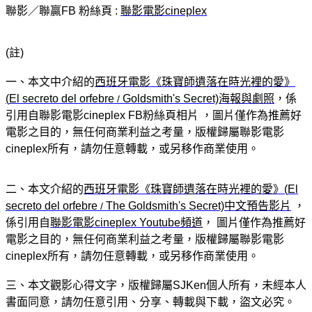
聯影／聯贏FB 粉絲頁 :
聯影電影cineplex
(註)
一、本文中介紹的
西班牙電影《珠寶師遺落在時光裡的愛》
(
El secreto del orfebre
Goldsmith's Secret)海報與劇照
，係
/
引用自聯影電影cineplex FB粉絲頁相片 ，圖片僅作為推薦好
電影之目的，無任何商業利益之考量，版權歸屬聯影電影
cineplex所有，請勿任意轉載，或另移作商業使用。
二、本文介紹的
西班牙電影《珠寶師遺落在時光裡的愛》(
El
secreto del orfebre
The Goldsmith's Secret)中文預告影片
，
/
係引用自
聯影電影cineplex Youtube頻道
， 圖片僅作為推薦好
電影之目的，無任何商業利益之考量，版權歸屬聯影電影
cineplex所有，請勿任意轉載，或另移作商業使用。
三、本文觀影心得文字，版權歸屬SJKen個人所有，未經本人
書面同意，請勿任意引用、分享、轉載與下載，盜文必究。