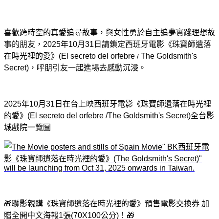
喜歡跨時空的真愛追尋故事，與女性勇於自主追夢實踐理想故
事的朋友，2025年10月31日請鎖定
西班牙
電影《珠寶師遺落
在時光裡的愛》(
El secreto del orfebre
The Goldsmith's
/
Secret)，呼朋引友一起進場去感動沉浸
。
2025年10月31日在台上映西班牙電影《珠寶師遺落在時光裡
的愛》(
El secreto del orfebre /
The Goldsmith's Secret)
全台影
城戲院一覽圖
🎁聯影親購《珠寶師遺落在時光裡的愛》預售電影交換券 加
贈全開中文海報1張(70X100公分)！🎁