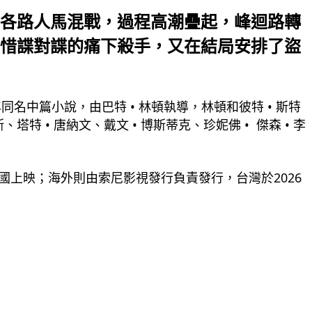
各路人馬混戰，過程高潮疊起，峰迴路轉
惜諜對諜的痛下殺手，又在結局安排了盜
0年同名中篇小說，由巴特 • 林頓執導，林頓和彼特 • 斯特
塔特 • 唐納文、戴文 • 博斯蒂克、珍妮佛 •  傑森 • 李
日在美國上映；海外則由索尼影視發行負責發行，台灣於2026