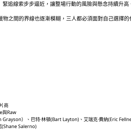
飾）緊追線索步步逼近，讓整場行動的風險與懸念持續升高
獵物之間的界線也逐漸模糊，三人都必須面對自己選擇的
片商 
ate與Raw
rayson）、巴特·林頓(Bart Layton)、艾瑞克·費納(Eric Fell
hane Salerno)