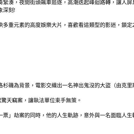
奏緊湊，夜間街頭飆車追逐，高潮迭起峰迴路轉，讓人屏
深刻!
多重元素的高度娛樂大片，喜歡看這類型的影迷，鎖定202
杉磯為背景，電影交織出一名神出鬼沒的大盜（由克里斯
起驚天竊案，讓執法單位束手無策。
票」劫案的同時，他的人生軌跡，意外與一名面臨人生轉