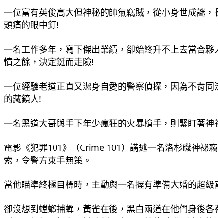
一位富有英俊高大但神秘的帥氣竊賊，從小身世成謎，長
頭痛的眼中釘! 
一名工作多年，寫下傑出業績，卻始終升不上去當合夥
憤之餘，決定鋌而走險!
一位經驗老道正直又潔身自愛的警察偵探，
因為不肯同
的藏鏡人!
一名黑道大哥與手下年少瘋狂的火暴槍手，則緊盯著神祕
電影《犯罪101》（Crime 101）講述一名洛杉
索，令警方束手無策。
當他瞄準終極目標時，主動與一名握有準備大婚的超級
卻沒想到螳螂捕蟬，黃雀在後，黑白兩道在他們身後各