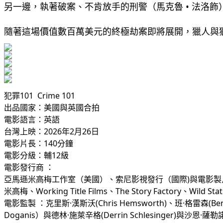
另一邊，執著破案、不肯放手的刑警（馬克魯 • 法洛
隨著這場價值數百萬美元的終極劫案即將展開，獵人與
犯罪101  Crime 101
出品國家：美國與英國合拍
電影語言：英語 
台灣上映：2026年2月26日 
電影片長：140分鐘
電影分級：輔12級
電影發行商 ：
亞馬遜米高梅工作室（美國）、索尼影視發行（國際)與電影製
米高梅、Working Title Films、The Story Factory、Wild St
電影監製 ：克里斯·漢斯沃(Chris Hemsworth)、班·格雷森(Ben G
Doganis）與德林·施萊辛格(Derrin Schlesinger)與沙恩·薩勒諾(S