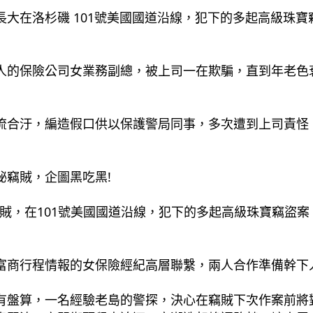
大在洛杉磯 101號美國國道沿線，犯下的多起高級珠
人的保險公司女業務副總，被上司一在欺騙，直到年老色
流合汙，編造假口供以保護警局同事
，多次遭到上司責怪
竊賊，企圖黑吃黑! 
磯神祕竊賊，在101號美國國道沿線，犯下的多起高級珠寶竊
富商行程情報的女保險經紀高層聯繫，兩人合作準備幹下
有盤算，一名經驗老島的警探，決心在竊賊下次作案前將