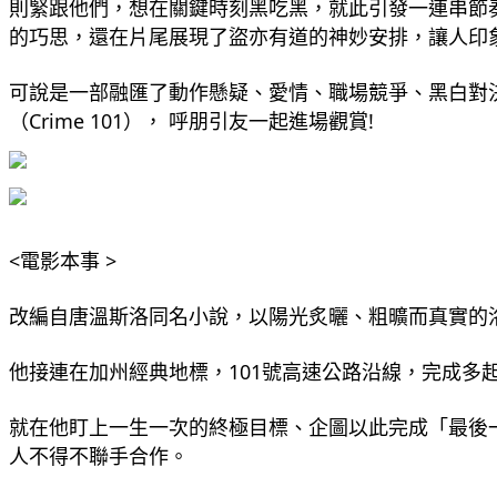
則緊跟他們，想在關鍵時刻黑吃黑，就此引發一連串節
的巧思，還在片尾展現了盜亦有道的神妙安排，讓人印象
可說是一部融匯了動作懸疑、愛情、職場競爭、黑白對決
（Crime 101）， 呼朋引友一起進場觀賞! 
<電影本事 >  
改編自唐溫斯洛同名小說，以陽光炙曬、粗曠而真實的洛
他接連在加州經典地標，101號高速公路沿線，完成多
就在他盯上一生一次的終極目標、企圖以此完成「最後一
人不得不聯手合作。