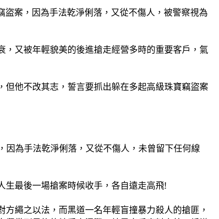
寶竊盜案，因為手法乾淨俐落，又從不傷人，被警察視為
衰，又被年輕貌美的後進搶走經營多時的重要客戶，氣
，但他不改其志，誓言要抓出躲在多起高級珠寶竊盜案
盜案，因為手法乾淨俐落，又從不傷人，未曾留下任何線
人生最後一場搶案時候收手，各自遠走高飛!
對方繩之以法，而黑道一名年輕盲撞暴力殺人的搶匪，