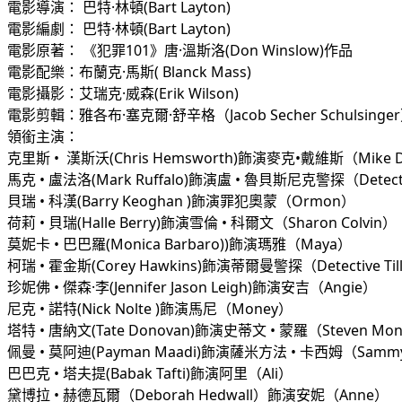
電影導演： 巴特·林頓(Bart Layton)
電影編劇： 巴特·林頓(Bart Layton)
電影原著： 《犯罪101》唐·溫斯洛(Don Winslow)作品
電影配樂：布蘭克·馬斯( Blanck Mass)
電影攝影：艾瑞克·威森(Erik Wilson)
電影剪輯：雅各布·塞克爾·舒辛格（Jacob Secher Schulsinge
領銜主演：
克里斯 •  漢斯沃(Chris Hemsworth)飾演麥克•戴維斯（Mike D
馬克 • 盧法洛(Mark Ruffalo)飾演盧 • 魯貝斯尼克警探（Detectiv
貝瑞 • 科漢(Barry Keoghan )飾演罪犯奧蒙（Ormon）
荷莉 • 貝瑞(Halle Berry)飾演雪倫 • 科爾文（Sharon Colvin）
莫妮卡 • 巴巴羅(Monica Barbaro))飾演瑪雅（Maya）
柯瑞 • 霍金斯(Corey Hawkins)飾演蒂爾曼警探（Detective Ti
珍妮佛 • 傑森·李(Jennifer Jason Leigh)飾演安吉（Angie）
尼克 • 諾特(Nick Nolte )飾演馬尼（Money）
塔特 • 唐納文(Tate Donovan)飾演史蒂文 • 蒙羅（Steven Mo
佩曼 • 莫阿迪(Payman Maadi)飾演薩米方法 • 卡西姆（Sammy
巴巴克 • 塔夫提(Babak Tafti)飾演阿里（Ali）
黛博拉 • 赫德瓦爾（Deborah Hedwall）飾演安妮（Anne）