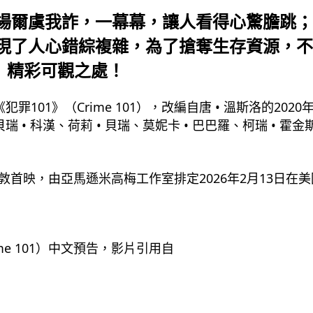
場爾虞我詐，一幕幕，讓人看得心驚膽跳；
現了人心錯綜複雜，為了搶奪生存資源，不
》精彩可觀之處！
101》（Crime 101），改編自唐 • 溫斯洛的202
• 科漢、荷莉 • 貝瑞、莫妮卡 • 巴巴羅、柯瑞 • 霍金斯、
28日在倫敦首映，由亞馬遜米高梅工作室排定2026年2月13
me 101）中文預告，影片引用自 