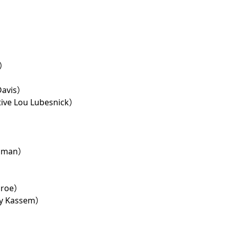
r）
avis）
e Lou Lubesnick）
llman）
nroe）
 Kassem）