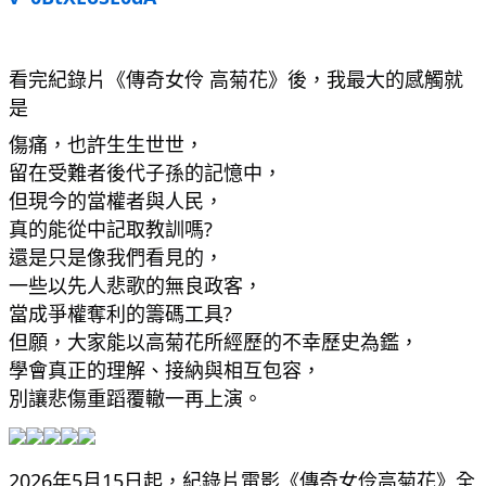
看完紀錄片《傳奇女伶 高菊花》後，我最大的感觸就
是
傷痛，也許生生世世，
留在受難者後代子孫的記憶中，
但現今的當權者與人民，
真的能從中記取教訓嗎?
還是只是像我們看見的，
一些以先人悲歌的無良政客，
當成爭權奪利的籌碼工具?
但願，大家能以高菊花所經歷的不幸歷史為鑑，
學會真正的理解、接納與相互包容，
別讓悲傷重蹈覆轍一再上演。
2026年5月15日起，紀錄片電影《傳奇女伶高菊
花》全