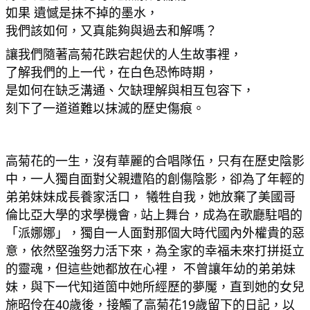
如果 遺憾是抹不掉的墨水，
我們該如何，又真能夠與過去和解嗎？
讓我們隨著高菊花跌宕起伏的人生故事裡，
了解我們的上一代，在白色恐怖時期，
是如何在缺乏溝通、欠缺理解與相互包容下，
刻下了一道道難以抹滅的歷史傷痕。
高菊花的一生，沒有華麗的合唱隊伍，只有在歷史陰影
中，一人獨自面對父親遭陷的創傷陰影，卻為了年輕的
弟弟妹妹成長養家活口， 犧牲自我
，
她放棄了美國哥
倫比亞大學
的求學機會
站上舞台，成為在歌廳駐唱的
，
「派娜娜」
，獨自一人
面對那個大時代國內外權貴的惡
意，依然堅強努力活下來，為全家的幸福未來打拼挺立
的靈魂，但這些她都放在心裡， 不曾讓年幼的弟弟妹
妹，與下一代知道箇中她所經歷的夢魘，直到她的女兒
施昭伶
在40歲後，接觸了高菊花19歲留下的日記，以