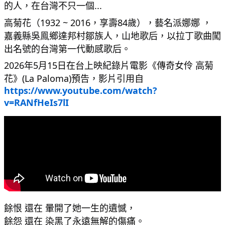
的人，在台灣不只一個...
高菊花（1932 ~ 2016，享壽84歲），藝名派娜娜 ， 
嘉義縣吳鳯鄉達邦村鄒族人，山地歌后，以拉丁歌曲闖
出名號的台灣第一代動感歌后。
2026年5月15日在台上映紀錄片電影《傳奇女伶 高菊
花》(La Paloma)預告，影片引用自 
https://www.youtube.com/watch?
v=RANfHeIs7lI
餘恨 還在 暈開了她一生的遺憾，
餘怨 還在 染黑了永遠無解的傷痛。