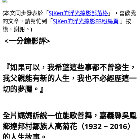
(本文同步發表於「
SJKen的浮光掠影部落格
」，喜歡我
的文章，請幫忙到「
SJKen的浮光掠影FB粉絲頁
 」按
讚，謝謝。) 
 <一分鐘影評>
『如果可以，我希望這些事都不曾發生，
我父親能有新的人生，我也不必經歷這一
切的夢魘。』
全片娓娓訴說一位能歌善舞，嘉義縣吳鳯
鄉達邦村鄒族人高菊花（1932 ~ 2016）
的人生故事。