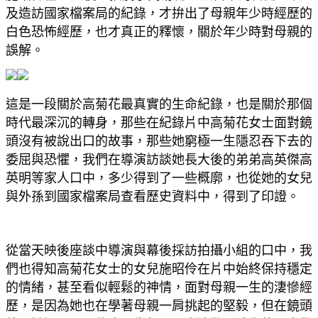
及造訪國家檔案局的紀錄，才
拚出了母親年少時經歷的
白色恐怖經歷，也才真正的釋懷，關於年少時對母親的
誤解。
這是一段關於高菊花最真實的生命紀錄，也是關於那個
時代最深沉的轉身，那些在紀錄片中高菊花女士面對鏡
頭沒有被說出口的故事，那些她窮極一生隱忍吞下去的
委屈與恐懼，我們在導演訪談她長大後的弟弟高英傑高
英明等家人口中，多少得到了一些概廓，也從她的女兒
與外孫到國家檔案局查看歷史資料中，得到了印證。
從當天映後座談中導演與幕後採訪拍攝小組的口中，我
們也得知高菊花女士的女兒
施昭伶
在片中始終保持穩定
的情緒，甚至看似輕鬆的神情，面對母親一生的淒慘經
歷，是因為她也在學著母親一肩挑起的堅毅，但在鏡頭