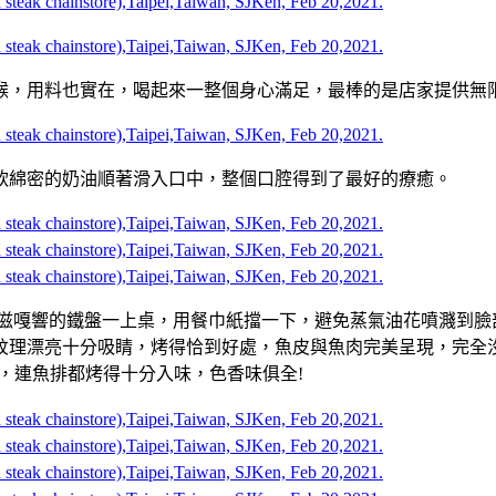
喉，用料也實在，喝起來一整個身心滿足，最棒的是店家提供無
軟綿密的奶油順著滑入口中，整個口腔得到了最好的療癒。
)，熱滋滋嘎響的鐵盤一上桌，用餐巾紙擋一下，避免蒸氣油花噴濺
紋理漂亮十分吸睛，烤得恰到好處，魚皮與魚肉完美呈現，完全
，連魚排都烤得十分入味，色香味俱全!