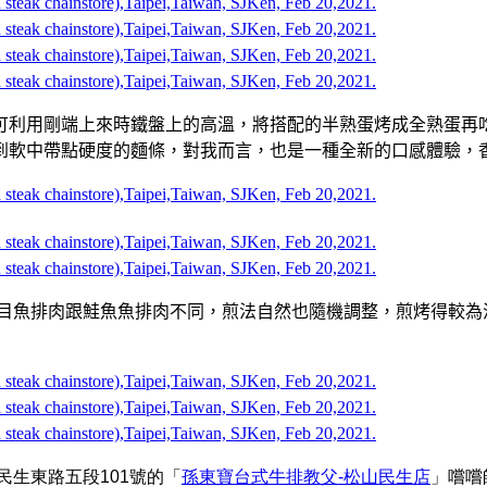
可利用剛端上來時鐵盤上的高溫，將搭配的半熟蛋烤成全熟蛋再
到軟中帶點硬度的麵條，對我而言，也是一種全新的口感體驗，
目魚排肉跟鮭魚魚排肉不同，煎法自然也隨機調整，煎烤得較為
民生東路五段101號
的「
孫東寶台式牛排教父-松山民生店
」嚐嚐