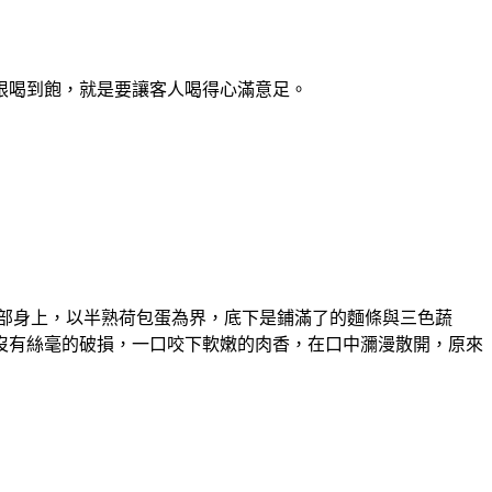
限喝到飽，就是要讓客人喝得心滿意足。
到臉部身上，以半熟荷包蛋為界，底下是鋪滿了的麵條與三色蔬
沒有絲毫的破損，一口咬下軟嫩的肉香，在口中瀰漫散開，原來