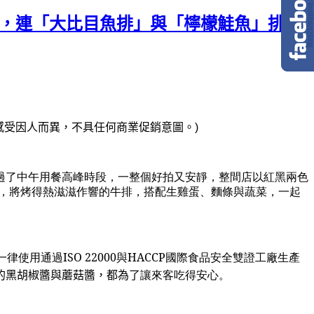
好吃，連「大比目魚排」與「檸檬鮭魚」排餐
感受因人而異，不具任何商業促銷意圖。
)
過了中午用餐高峰時段，一整個好拍又安靜，整間店以紅黑兩色
，將烤得熱滋滋作響的牛排，搭配生雞蛋、麵條與蔬菜，一起
通過ISO 22000與HACCP
國際食品安全雙證工廠生產
一律使用
的黑胡椒醬與蘑菇醬，都為了
讓來客吃得安心。