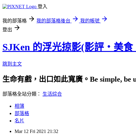
登入
我的部落格
我的部落格後台
我的帳號
登出
SJKen 的浮光掠影(影評‧美
跳到主文
生命有戲，出口如此寬廣。Be simple, be uniqu
部落格全站分類：
生活綜合
相簿
部落格
名片
Mar
12
Fri
2021
21:32