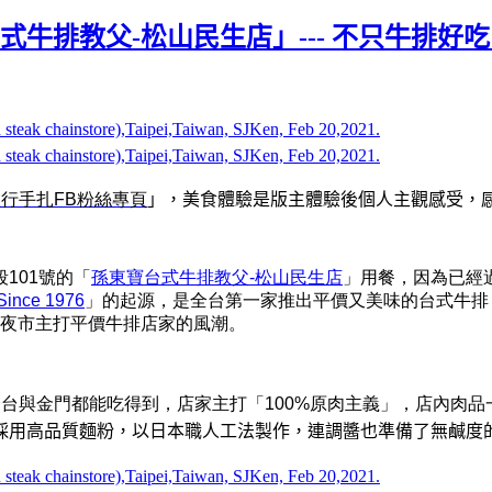
式牛排教父-松山民生店」--- 不只牛排
旅行手扎
FB
粉絲專頁
」，美食體驗是版主體驗後個人主觀感受，
101號
的「
孫東寶台式牛排教父-松山民生店
」用餐，因為已經
ce 1976
」的起源，是全台第一家推出平價又美味的台式牛排
多夜市主打平價牛排店家的風潮。
台與金門都能吃得到，店家主打「100%原肉主義」，店內肉品
採用高品質麵粉，以日本職人工法製作，
連調醬也準備了無鹹度