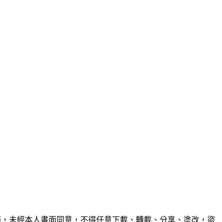
節，未經本人書面同意，不得任意下載、轉載、分享、塗改，盜