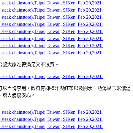
希望大家吃得滿足又不浪費。
可以盡情享用，飲料有柳橙汁與紅茶以及開水，熱湯是玉米濃湯
，讓人備感安心。