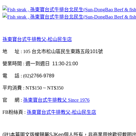
孫東寶台式牛排教父-松山民生店
地
址
: 105
台北市松山區民生東路五段101號
營業時間
週一到週日
:
11:30-21:00
電 話
:
(02)
2766-9789
平均消費
:
NT$150 ~ NT$350
官 網
:
孫東寶台式牛排教父 Since 1976
FB粉絲頁
:
孫東寶台式牛排教父-松山民生店
註
本篇圖文版權歸屬
個人所有，非商業用途歡迎載明
(
)
SJKen