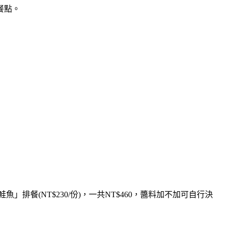
餐點。
檬鮭魚」排餐
(NT$230/份)，一共NT$460，
醬料加不加可自行決