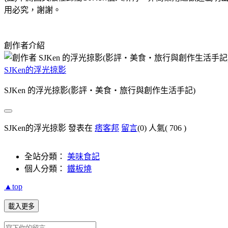
用必究，謝謝。
創作者介紹
SJKen的浮光掠影
SJKen 的浮光掠影(影評‧美食‧旅行與創作生活手記)
SJKen的浮光掠影 發表在
痞客邦
留言
(0)
人氣(
706
)
全站分類：
美味食記
個人分類：
鐵板燒
▲top
載入更多