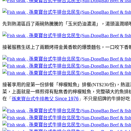
先到熱湯區舀了兩碗熱騰騰的「玉米奶油濃湯」，湯頭溫潤順
接著服務生送上了兩顆烤得金黃香軟的爆漿麵包，一口咬下香
接著享用的是第一份排餐
「檸檬鮭魚」排餐
(NT$230/份
菜，上面就是一條煎得有點焦香的檸檬鮭魚，完整碩大的魚排
在
「
孫東寶台式牛排教父 Since 1976
」
不只是招牌的牛排好吃