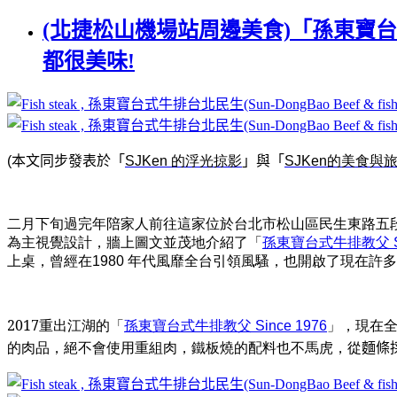
(北捷松山機場站周邊美食)「孫東寶台
都很美味!
(
本文同步發表於「
SJKen
的浮光掠影
」與「
SJKen
的美食與
二月下旬過完年陪家人前往這家位於
台北市松山區民生東路五段
為主視覺設計，牆上圖文並茂地介紹了「
孫東寶台式牛排教父 Sin
上桌，曾經在1980 年代風靡全台引領風騷，也開啟了現在許
2017重出江湖的
「
孫東寶台式牛排教父 Since 1976
」，現在全
的肉品，絕不會使用重組肉，
麵條
鐵板燒的配料也不馬虎，從