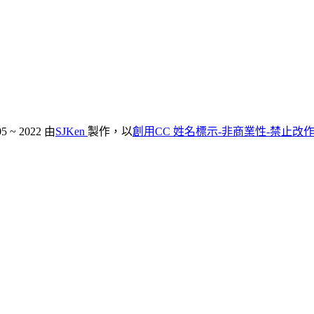
~ 2022
由
SJKen
製作，以
創用CC 姓名標示-非商業性-禁止改作 3.0