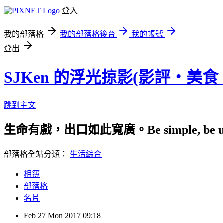
登入
我的部落格
我的部落格後台
我的帳號
登出
SJKen 的浮光掠影(影評‧美
跳到主文
生命有戲，出口如此寬廣。Be simple, be uniqu
部落格全站分類：
生活綜合
相簿
部落格
名片
Feb
27
Mon
2017
09:18