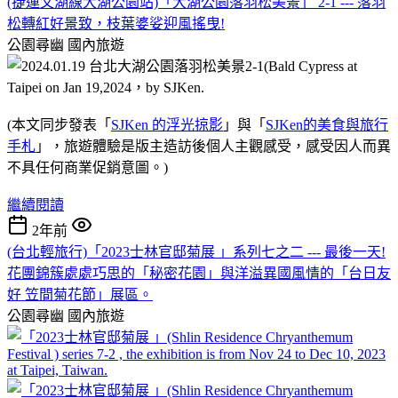
(捷運文湖線大湖公園站)「大湖公園落羽松美景」 2-1 --- 落羽
松轉紅好景致，枝葉婆娑迎風搖曳!
公園尋幽
國內旅遊
(本文同步發表「
SJKen 的浮光掠影
」與「
SJKen的美食與旅行
手札
」，旅遊體驗是版主造訪後個人主觀感受，感受因人而異
不具任何商業促銷意圖。)
繼續閱讀
2年前
(台北輕旅行)「2023士林官邸菊展 」系列七之二 --- 最後一天!
花團錦簇處處巧思的「秘密花園」與洋溢異國風情的「台日友
好 笠間菊花節」展區。
公園尋幽
國內旅遊