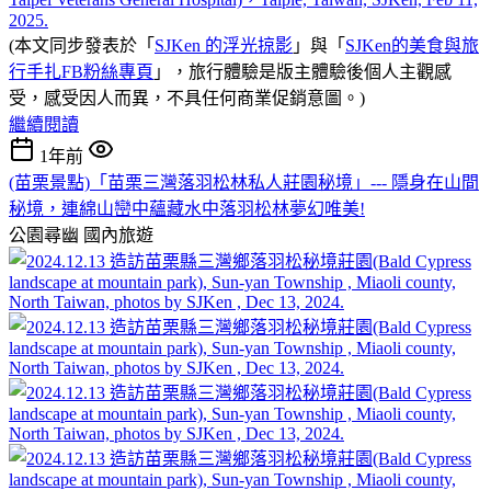
(本文同步發表於「
SJKen 的浮光掠影
」與「
SJKen的美食與旅
行手扎FB粉絲專頁
」，旅行體驗是版主體驗後個人主觀感
受，感受因人而異，不具任何商業促銷意圖。)
繼續閱讀
1年前
(苗栗景點)「苗栗三灣落羽松林私人莊園秘境」--- 隱身在山間
秘境，連綿山巒中蘊藏水中落羽松林夢幻唯美!
公園尋幽
國內旅遊