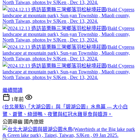
繼續閱讀
1年前
(台北景點)「大湖公園」與「碧湖公園」水鳥篇 --- 大小白
鷺、蒼鷺、綠頭鴨、夜鷺與紅冠水雞覓食與嬉游。
公園尋幽
國內旅遊