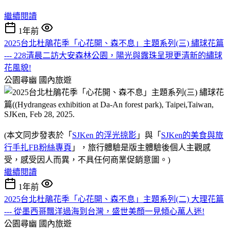
繼續閱讀
1年前
2025台北杜鵑花季「心花開、森不息」主題系列(三) 繡球花篇
--- 228清晨二訪大安森林公園，陽光與露珠呈現更清新的繡球
花風貌!
公園尋幽
國內旅遊
(本文同步發表於「
SJKen 的浮光掠影
」與「
SJKen的美食與旅
行手扎FB粉絲專頁
」，旅行體驗是版主體驗後個人主觀感
受，感受因人而異，不具任何商業促銷意圖。)
繼續閱讀
1年前
2025台北杜鵑花季「心花開、森不息」主題系列(二) 大理花篇
--- 從墨西哥飄洋過海到台灣，盛世美顏一見傾心萬人迷!
公園尋幽
國內旅遊