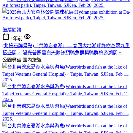
繼續閱讀
1年前
(北投石牌景點)「榮總忘憂湖」--- 春回大地湖畔綠樹蒼翠九重
葛盛開， 陽光普照黑白天鵝綠頭鴨魚群與鴨群悠游湖間。
公園尋幽
國內旅遊