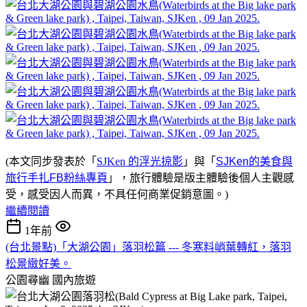
(本文同步發表於「
SJKen 的浮光掠影
」與「
SJKen的美食與
旅行手扎FB粉絲專頁
」，旅行體驗是版主體驗後個人主觀感
受，感受因人而異，不具任何商業促銷意圖。)
繼續閱讀
1年前
(台北景點)「大湖公園」落羽松篇 --- 冬寒料峭葉轉紅，落羽
松景緻好美。
公園尋幽
國內旅遊