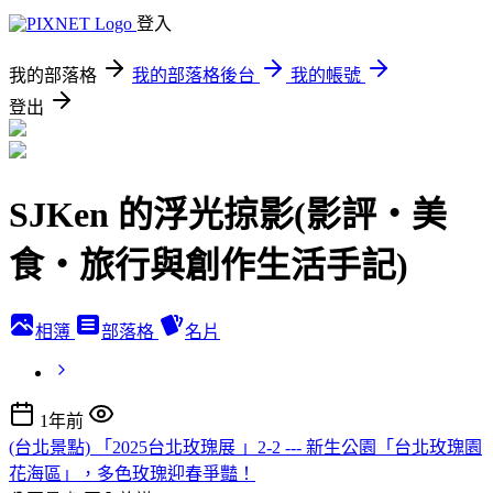
登入
我的部落格
我的部落格後台
我的帳號
登出
SJKen 的浮光掠影(影評‧美
食‧旅行與創作生活手記)
相簿
部落格
名片
1年前
(台北景點) 「2025台北玫瑰展 」2-2 --- 新生公園「台北玫瑰園
花海區」，多色玫瑰迎春爭豔！